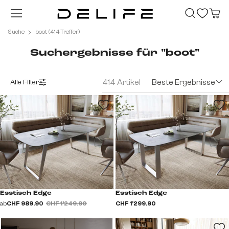
Zum Hauptinhalt springen
Suche
boot (414 Treffer)
Suchergebnisse für "boot"
414 Artikel
Beste Ergebnisse
Alle Filter
Esstisch Edge
Esstisch Edge
ab
CHF 989.90
CHF 1’249.90
CHF 1’299.90