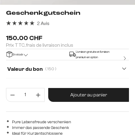
Geschenkgutschein
2 Avis
Note moyenne de 5 sur 5 étoiles
150.00 CHF
Prix TTC, frais de livraison inclus
Livraison gratuite et livraison
En stock
premium en option
Valeur du bon
( 150 )
50
75
100
150
200
Quantité de produit : Entrez la 
300
500
Ajouter au panier
Pure Lebensfreude verschenken
Immer das passende Geschenk
Ideal für Kurzentschlossene