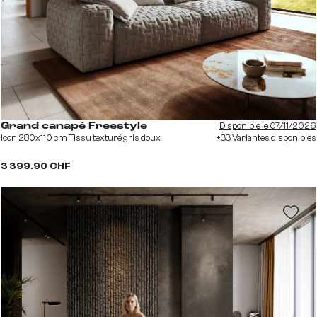
Disponible le 07/11/2026
Grand canapé Freestyle
Icon 280x110 cm Tissu texturé gris doux
+33 Variantes disponibles
3 399.90 CHF