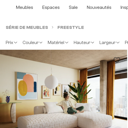
sser au contenu principal
Passer à la recherche
Passer à la navigation principale
Meubles
Espaces
Sale
Nouveautés
Ins
SÉRIE DE MEUBLES
FREESTYLE
Prix
Couleur
Matériel
Hauteur
Largeur
P