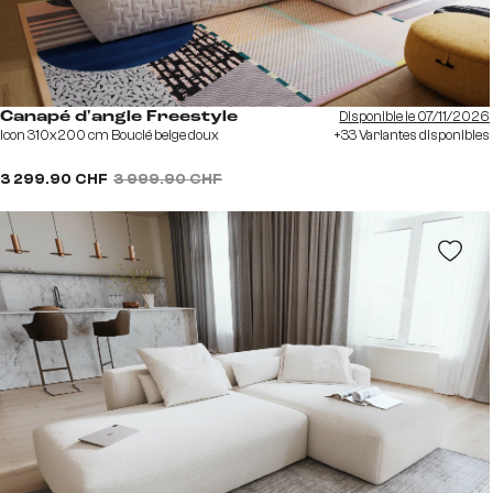
Disponible le 07/11/2026
Canapé d'angle Freestyle
Icon 310x200 cm Bouclé beige doux
+33 Variantes disponibles
3 299.90 CHF
3 999.90 CHF