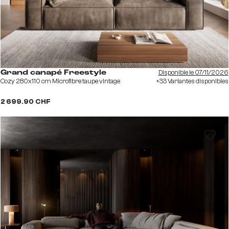
Disponible le 07/11/2026
Grand canapé Freestyle
Cozy 280x110 cm Microfibre taupe vintage
+33 Variantes disponibles
2 699.90 CHF