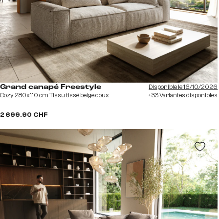
Disponible le 16/10/2026
Grand canapé Freestyle
Cozy 280x110 cm Tissu tissé beige doux
+33 Variantes disponibles
2 699.90 CHF