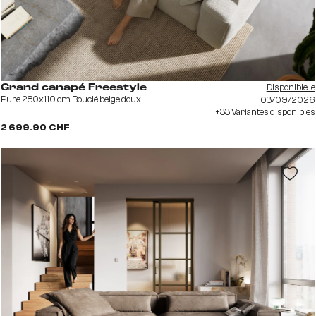
Disponible le
Grand canapé Freestyle
Pure 280x110 cm Bouclé beige doux
03/09/2026
+33 Variantes disponibles
2 699.90 CHF