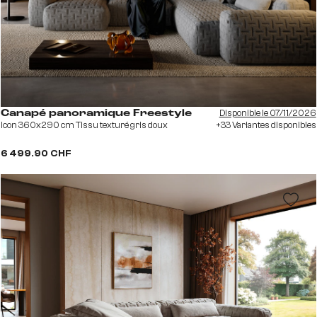
Disponible le 07/11/2026
Canapé panoramique Freestyle
Icon 360x290 cm Tissu texturé gris doux
+33 Variantes disponibles
6 499.90 CHF