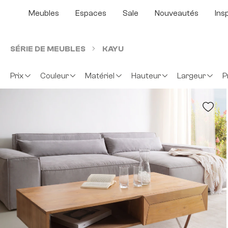
sser au contenu principal
Passer à la recherche
Passer à la navigation principale
Meubles
Espaces
Sale
Nouveautés
Ins
SÉRIE DE MEUBLES
KAYU
Prix
Couleur
Matériel
Hauteur
Largeur
P