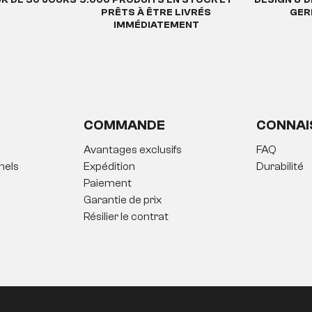
UR DE 30 JOURS
5.000 PRODUITS EN STOCK ET
DESIGN & D
PRÊTS À ÊTRE LIVRÉS
GER
IMMÉDIATEMENT
COMMANDE
CONNAI
Avantages exclusifs
FAQ
nels
Expédition
Durabilité
Paiement
Garantie de prix
Résilier le contrat