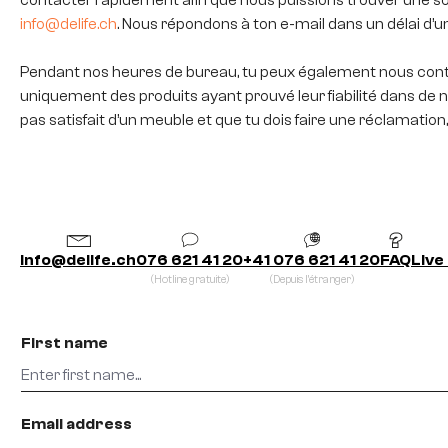
info@delife.ch
. Nous répondons à ton e-mail dans un délai d’un
Pendant nos heures de bureau, tu peux également nous contacte
uniquement des produits ayant prouvé leur fiabilité dans de 
pas satisfait d’un meuble et que tu dois faire une réclamatio
info@delife.ch
076 621 41 20
+41 076 621 41 20
FAQ
Live
(Hotline gratuite)
(Depuis l’étranger)
First name
Email address