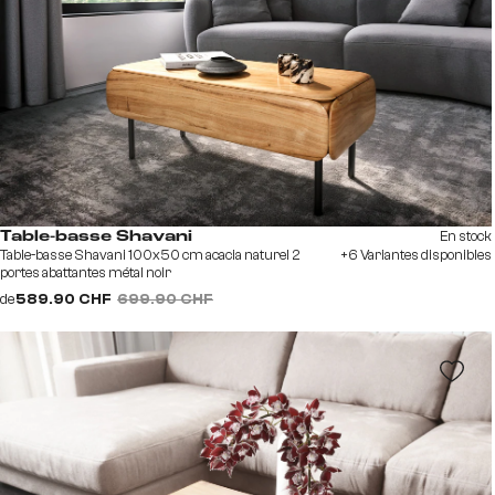
En stock
Table-basse Shavani
Table-basse Shavani 100x50 cm acacia naturel 2
+6 Variantes disponibles
portes abattantes métal noir
de
589.90 CHF
699.90 CHF