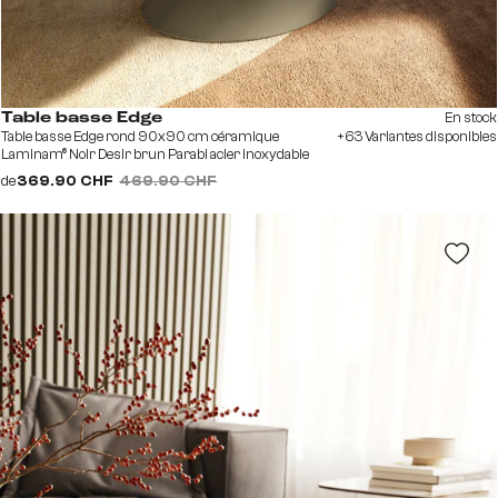
En stock
Table basse Edge
Table basse Edge rond 90x90 cm céramique
+63 Variantes disponibles
Laminam® Noir Desir brun Parabi acier inoxydable
brossé
de
369.90 CHF
469.90 CHF