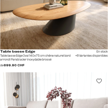
En stock
Table basse Edge
Table basse Edge Oval 140x75 cm chêne naturel bord
+8 Variantes disponibles
arrondi Parabi acier inoxydable brossé
de
699.90 CHF