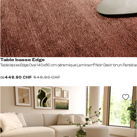
Table basse Edge
Table basse Edge Oval 140x80 cm céramique Laminam® Noir Desir brun Parabi ac
de
449.90 CHF
549.90 CHF