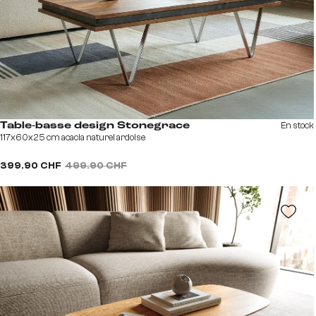
En stock
Table-basse design Stonegrace
117x60x25 cm acacia naturel ardoise
399.90 CHF
499.90 CHF