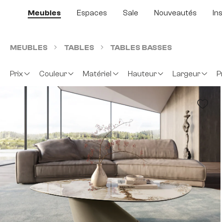
sser au contenu principal
Passer à la recherche
Passer à la navigation principale
Meubles
Espaces
Sale
Nouveautés
In
MEUBLES
TABLES
TABLES BASSES
Prix
Couleur
Matériel
Hauteur
Largeur
P