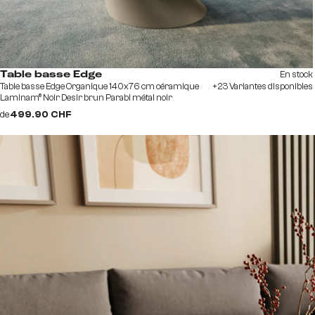
En stock
Table basse Edge
Table basse Edge Organique 140x76 cm céramique
+23 Variantes disponibles
Laminam® Noir Desir brun Parabi métal noir
de
499.90 CHF