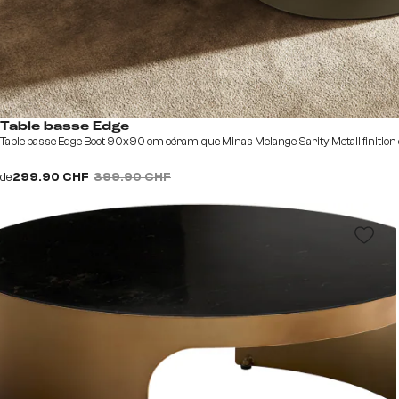
Table basse Edge
Table basse Edge Boot 90x90 cm céramique Minas Melange Sarity Metall finition ef
de
299.90 CHF
399.90 CHF