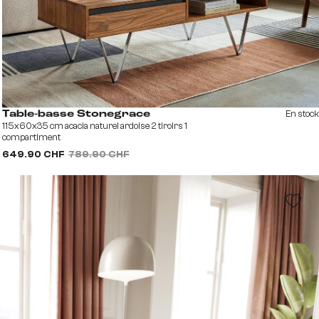
En stock
Table-basse Stonegrace
115x60x35 cm acacia naturel ardoise 2 tiroirs 1
compartiment
649.90 CHF
789.90 CHF