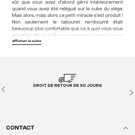
sûr que vous avez d'abord gémi intérieurement
quand vous avez été relégué sur le cube du siège.
Mais alors, mais alors ce petit miracle s'est produit !
Non seulement le tabouret rembourré était
beaucoup plus confortable que ce à quoi vous vous
attendiez. Ne vous êtes-vous pas aussi senti un peu
plus heureux que lors de beaucoup d'autres nuits ?
afficher la suite
La vérité est que vous êtes en fait plus heureux sur
des tabourets et des cubes de haricots. Alors si rien
ne peut vous faire tomber de votre tabouret, vous
venez de faire tout ce qu'il faut !
Tabouret d'assise & pouf
DROIT DE RETOUR DE 30 JOURS
cube - Bien assis, c'est à
moitié gagné !
Ce n'est pas un grand secret : chaque salon doit
disposer d'un nombre suffisant de sièges
confortables, que ce soit pour recevoir des visiteurs
CONTACT
et passer du temps de qualité ensemble dans une