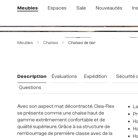
sser au contenu principal
Passer à la recherche
Passer à la navigation principale
Meubles
Espaces
Sale
Nouveautés
In
Ignorer la galerie d'images
Meubles
Chaises
Chaises de bar
Description
Évaluations
Expédition
Sécurité 
Questions
Avec son aspect mat décontracté, Clea-Flex
La
se présente comme une chaise haut de
Pr
gamme extrêmement confortable et de
Ha
qualité supérieure. Grâce à sa structure de
Ha
rembourrage de première classe avec de la
Ha