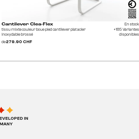
En stock
Cantilever Clea-Flex
tissu mixte couleur boue pied cantilever plat acier
+185 Variantes
inoxydable brossé
disponibles
de
279.90 CHF
EVELOPED IN
MANY