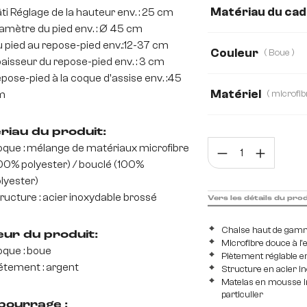
Matériau du ca
ti Réglage de la hauteur env. : 25 cm
amètre du pied env. : Ø 45 cm
 pied au repose-pied env.:12-37 cm
Acier inoxydable br
Couleur
( Boue )
aisseur du repose-pied env. : 3 cm
pose-pied à la coque d'assise env. :45
Matériel
m
Boucle
Bouclé
riau du produit:
Quan
que : mélange de matériaux microfibre
Tissu microfibre
00% polyester) / bouclé (100%
lyester)
ructure : acier inoxydable brossé
Vers les détails du pro
Chaise haut de gamme
eur du produit:
Microfibre douce à l'e
que : boue
Piètement réglable e
étement : argent
Structure en acier i
Matelas en mousse in
particulier
ourrage :