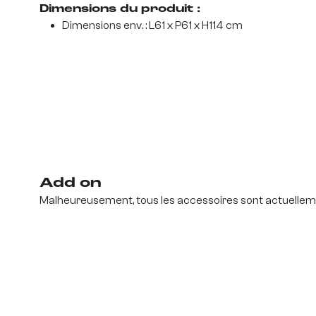
Dimensions du produit :
Dimensions env. : L61 x P61 x H114 cm
Add on
Malheureusement, tous les accessoires sont actuelleme