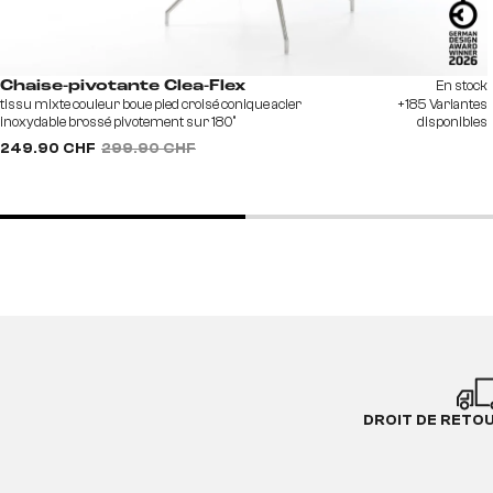
En stock
Chaise-pivotante Clea-Flex
tissu mixte couleur boue pied croisé conique acier
+185 Variantes
inoxydable brossé pivotement sur 180°
disponibles
249.90 CHF
299.90 CHF
DROIT DE RETO