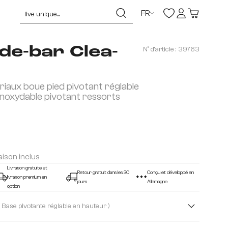
FR
de-bar Clea-
N° d'article :
39763
iaux boue pied pivotant réglable
inoxydable pivotant ressorts
raison inclus
Livraison gratuite et
Retour gratuit dans les 30
Conçu et développé en
livraison premium en
jours
Allemagne
option
( Base pivotante réglable en hauteur )