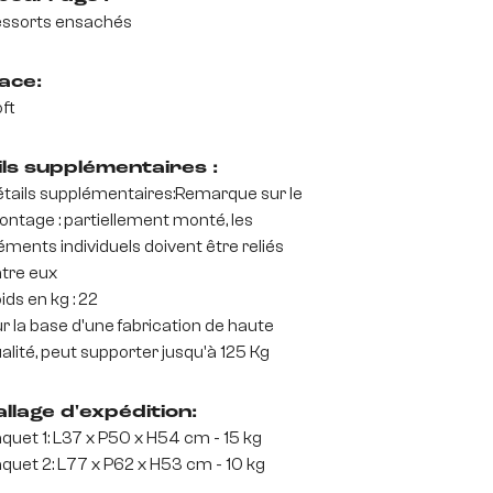
ssorts ensachés
ace:
ft
ils supplémentaires :
tails supplémentaires:Remarque sur le
ntage : partiellement monté, les
éments individuels doivent être reliés
tre eux
ids en kg : 22
r la base d'une fabrication de haute
alité, peut supporter jusqu'à 125 Kg
llage d'expédition:
quet 1: L37 x P50 x H54 cm - 15 kg
quet 2: L77 x P62 x H53 cm - 10 kg