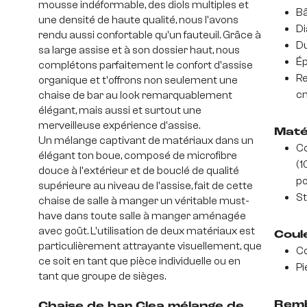
mousse indéformable, des diols multiples et
Bâ
une densité de haute qualité, nous l'avons
Di
rendu aussi confortable qu'un fauteuil. Grâce à
Du
sa large assise et à son dossier haut, nous
Ép
complétons parfaitement le confort d'assise
Re
organique et t'offrons non seulement une
c
chaise de bar au look remarquablement
élégant, mais aussi et surtout une
merveilleuse expérience d'assise.
Maté
Un mélange captivant de matériaux dans un
Co
élégant ton boue, composé de microfibre
(1
douce à l'extérieur et de bouclé de qualité
po
supérieure au niveau de l'assise, fait de cette
St
chaise de salle à manger un véritable must-
have dans toute salle à manger aménagée
avec goût. L'utilisation de deux matériaux est
Coul
particulièrement attrayante visuellement, que
Co
ce soit en tant que pièce individuelle ou en
Pi
tant que groupe de sièges.
Remb
Chaise de bar Clea mélange de