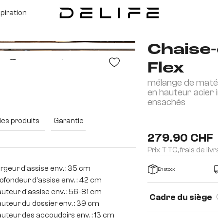
spiration
Chaise-
Flex
mélange de matér
en hauteur acier 
ensachés
des produits
Garantie
279.90 CHF
Prix TTC, frais de liv
rgeur d'assise env. : 35 cm
En stock
ofondeur d'assise env. : 42 cm
uteur d'assise env. : 56-81 cm
Cadre du siège
uteur du dossier env. : 39 cm
uteur des accoudoirs env. : 13 cm