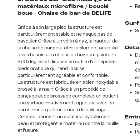
Re
matériaux microfibre / bouclé
boue - Chaise de bar de DELIFE
Surf
Grâce à son large pied, la structure est
So
particulièrement stable et ne risque pas de
basculer. Grâce à un vérin à gaz, la hauteur de
la chaise de bar peut être facilement adaptée
Déta
à vos besoins. La chaise de bar peut pivoter à
Dé
360 degrés et dispose en outre d'un repose-
mo
pieds pratique qui rend l'assise
él
particulièrement agréable et confortable.
en
La structure est fabriquée en acier inoxydable
Po
brossé à la main. Grâce à un procédé de
Su
ponçage et de brossage complexe, on obtient
qu
une surface relativement rugueuse avec de
nombreuses petites traces de polissage.
Celles-ci donnent un éclat incroyablement
Emba
beau et protègent le matériau contre la rouille
Pa
et l'usure.
Pa