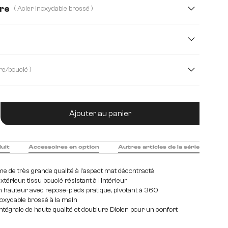
dre
( Acier inoxydable brossé )
ossé
Métal
( microfibre/bouclé )
 Soft
microfibre/bouclé
Strukturstoff Soft
tité de produit : Entrez la quantité souhaitée
Webstoff Soft
Ajouter au panier
duit
Accessoires en option
Autres articles de la série
 de très grande qualité à l'aspect mat décontracté
xtérieur, tissu bouclé résistant à l'intérieur
n hauteur avec repose-pieds pratique, pivotant à 360
noxydable brossé à la main
tégrale de haute qualité et doublure Diolen pour un confort