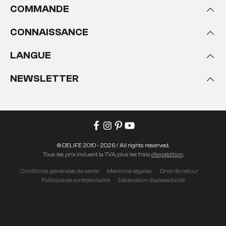
COMMANDE
CONNAISSANCE
LANGUE
NEWSLETTER
© DELIFE 2010 - 2026 / All rights reserved.
Tous les prix incluent la TVA, plus les frais
d'expédition
.
Conditions générales de vente
Mentions légales
Droit de retour
Politique de confidentialité
Déclaration d'accessibilité