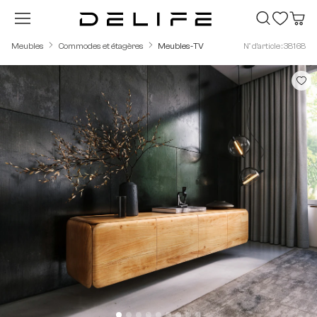
Passer au contenu principal
Meubles
Commodes et étagères
Meubles-TV
N° d'article : 38168
Ignorer la galerie d'images