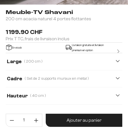
Meuble-TV Shavani
200 cm acacia naturel 4 portes flottantes
1 199.90 CHF
Prix TTC, frais de livraison inclus
Livraison gratuite et livraison
En stock
premium en option
Large
( 200 cm )
175 cm
200 cm
220 cm
Cadre
( Set de 2 supports muraux en métal )
Hauteur
( 40 cm )
40 cm
55 cm
60 cm
Quantité de produit : Entrez la 
Ajouter au panier