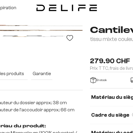
spiration
Cantile
tissu mixte coule
279.90 CHF
Prix TTC, frais de liv
des produits
Garantie
En stock
Matériau du siè
uteur du dossier approx.: 38 cm
microfibre/bouclé
uteur de l'accoudoir approx.: 66 cm
Cadre du siège
Tissu microfibre
riau du produit:
Matériau du ca