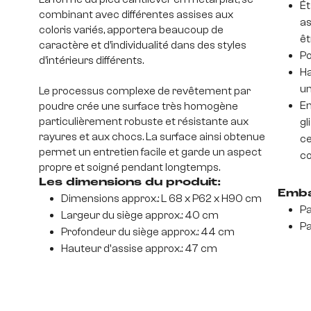
Ét
combinant avec différentes assises aux
as
coloris variés, apportera beaucoup de
êt
caractère et d’individualité dans des styles
Po
d’intérieurs différents.
Ha
un
Le processus complexe de revêtement par
En
poudre crée une surface très homogène
particulièrement robuste et résistante aux
gl
rayures et aux chocs. La surface ainsi obtenue
ce
permet un entretien facile et garde un aspect
co
propre et soigné pendant longtemps.
Les dimensions du produit:
Emba
Dimensions approx.: L 68 x P62 x H90 cm
Pa
Largeur du siège approx.: 40 cm
Pa
Profondeur du siège approx.: 44 cm
Hauteur d'assise approx.: 47 cm