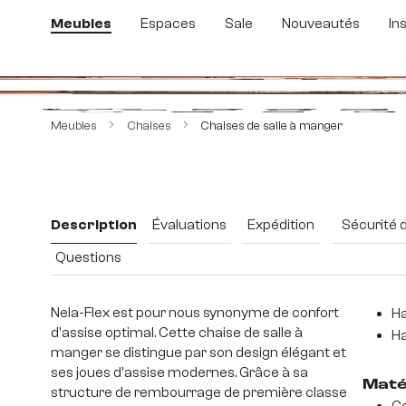
sser au contenu principal
Passer à la recherche
Passer à la navigation principale
Meubles
Espaces
Sale
Nouveautés
In
Ignorer la galerie d'images
Meubles
Chaises
Chaises de salle à manger
Description
Évaluations
Expédition
Sécurité 
Questions
Nela-Flex est pour nous synonyme de confort
Ha
d'assise optimal. Cette chaise de salle à
Ha
manger se distingue par son design élégant et
ses joues d'assise modernes. Grâce à sa
Maté
structure de rembourrage de première classe