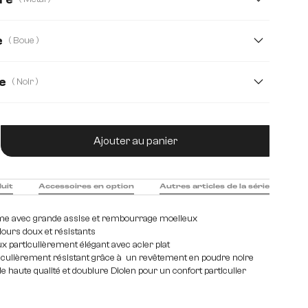
xydable brossé
Bois
Edelstahl graphit
e
( Boue )
e
( Noir )
tité de produit : Entrez la quantité souhaitée
Ajouter au panier
duit
Accessoires en option
Autres articles de la série
e avec grande assise et rembourrage moelleux
ours doux et résistants
x particulièrement élégant avec acier plat
iculièrement résistant grâce à un revêtement en poudre noire
 haute qualité et doublure Diolen pour un confort particulier