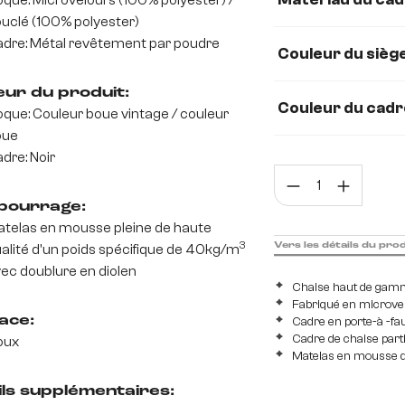
que: Microvelours (100% polyester) /
uclé (100% polyester)
dre: Métal revêtement par poudre
Métal
Acier ino
Couleur du sièg
eur du produit:
Couleur du cadr
que: Couleur boue vintage / couleur
oue
dre: Noir
Quan
ourrage:
telas en mousse pleine de haute
3
Vers les détails du pro
alité d'un poids spécifique de 40kg/m
ec doublure en diolen
Chaise haut de gamm
Fabriqué en microvel
ace:
Cadre en porte-à -fau
Cadre de chaise part
oux
Matelas en mousse de
ils supplémentaires: