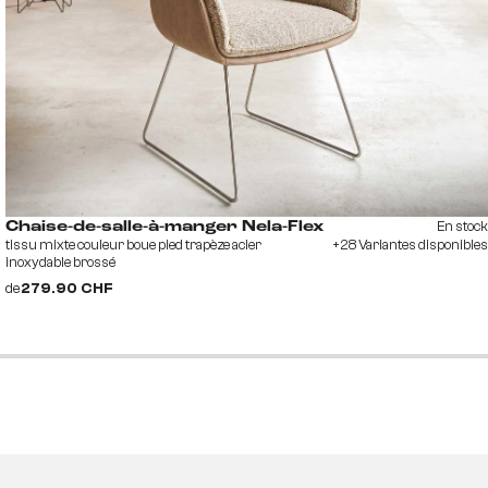
En stock
Chaise-de-salle-à-manger Nela-Flex
tissu mixte couleur boue pied trapèze acier
+28 Variantes disponibles
inoxydable brossé
de
279.90 CHF