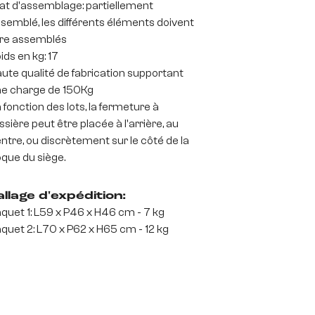
at d'assemblage: partiellement
semblé, les différents éléments doivent
re assemblés
ids en kg: 17
ute qualité de fabrication supportant
e charge de 150Kg
 fonction des lots, la fermeture à
issière peut être placée à l'arrière, au
ntre, ou discrètement sur le côté de la
que du siège.
llage d'expédition:
quet 1: L59 x P46 x H46 cm - 7 kg
quet 2: L70 x P62 x H65 cm - 12 kg