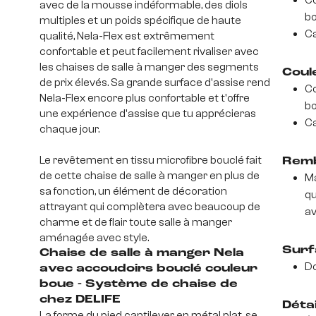
Co
avec de la mousse indéformable, des diols
bo
multiples et un poids spécifique de haute
Ca
qualité, Nela-Flex est extrêmement
confortable et peut facilement rivaliser avec
les chaises de salle à manger des segments
Coul
de prix élevés. Sa grande surface d'assise rend
Co
Nela-Flex encore plus confortable et t'offre
b
une expérience d'assise que tu apprécieras
Ca
chaque jour.
Le revêtement en tissu microfibre bouclé fait
Remb
de cette chaise de salle à manger en plus de
Ma
sa fonction, un élément de décoration
qu
attrayant qui complètera avec beaucoup de
av
charme et de flair toute salle à manger
aménagée avec style.
Surf
Chaise de salle à manger Nela
D
avec accoudoirs bouclé couleur
boue - Système de chaise de
chez DELIFE
Déta
La forme du pied cantilever en métal plat, se