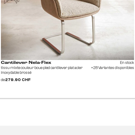
En stock
Cantilever Nela-Flex
tissu mixte couleur boue pied cantilever plat acier
+28 Variantes disponibles
inoxydable brossé
de
279.90 CHF