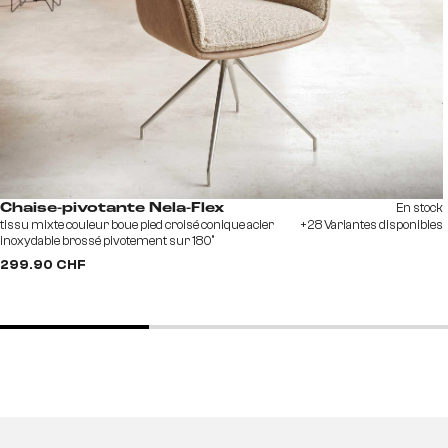
En stock
Chaise-pivotante Nela-Flex
tissu mixte couleur boue pied croisé conique acier
+28 Variantes disponibles
inoxydable brossé pivotement sur 180°
299.90 CHF