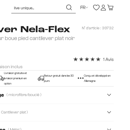
FR
ver Nela-Flex
N° d'article :
39732
ur boue pied cantilever plat noir
1 Avis
Note moyenne de 5 sur 5 ét
raison inclus
Livraison gratuite et
Retour gratuit dans les 30
Conçu et développé en
livraison premium en
jours
Allemagne
option
ge
( microfibre/bouclé )
Bouclé Soft
Strukturstoff Soft
( Cantilever plat )
Webstoff Soft
dre
( Métal )