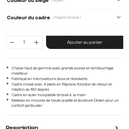
Couleur du siège
( Boue )
Couleur du cadre
( Argent brossé )
Quantité de produit : Entrez la 
Ajouter au panier
Chaise haut de gamme avec grande assise et rembourrage
moelleux
Fabriqué en microvelours doux et résistants
Cadre croisé avec 4 pieds en filigrane, fonction de retour et
rotation de 180 degrés
Cadre en acier inoxydable brossé à la main
Matelas en mousse de haute qualité et doublure Diolen pour un
confort particulier
Description