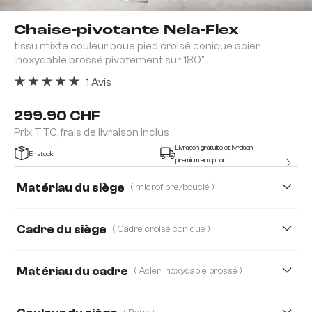
Chaise-pivotante Nela-Flex
tissu mixte couleur boue pied croisé conique acier
inoxydable brossé pivotement sur 180°
1 Avis
Note moyenne de 5 sur 5 étoiles
299.90 CHF
Prix TTC, frais de livraison inclus
Livraison gratuite et livraison
En stock
premium en option
Matériau du siège
( microfibre/bouclé )
Bouclé Soft
microfibre/bouclé
Cadre du siège
( Cadre croisé conique )
Strukturstoff Soft
Tissu microfibre
Matériau du cadre
( Acier inoxydable brossé )
Webstoff Soft
Acier inoxydable brossé
Bois
Edelstahl graphit
Méta