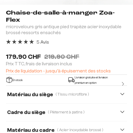
Chaise-de-salle-à-manger Zoa-
Flex
microvelours gris antique pied trapèze acier inoxydable
brossé ressorts ensachés
5 Avis
Note moyenne de 5 sur 5 étoiles
179.90 CHF
219.90 CHF
Prix TTC, frais de livraison inclus
Prix de liquidation - jusqu'à épuisement des stocks
Livraison gratuite et livraison
En stock
premium en option
Matériau du siège
( Tissu microfibre )
Strukturstoff Soft
Tissu microfibre
Cadre du siège
( Piètement à patins )
Bouclé Soft
Cuir véritable
Matériau du cadre
( Acier inoxydable brossé )
Echt-Leder/Chenille
Plüsch
Teddystoff