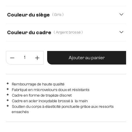
Acier inoxydable brossé
Velours côtelé
Webstoff Soft
Bois
Edelstahl graphit
Méta
Couleur du siège
( Gris )
microfibre/bouclé
Couleur du cadre
( Argent brossé )
Quantité de produit : Entrez la 
Ajouter au panier
Rembourrage de haute qualité
Fabriqué en microvelours doux et résistants
Cadre en forme de trapèze discret
Cadre en acier inoxydable brossé à la main
Soutien du corps à élasticité ponctuelle grâce aux ressorts
ensachés