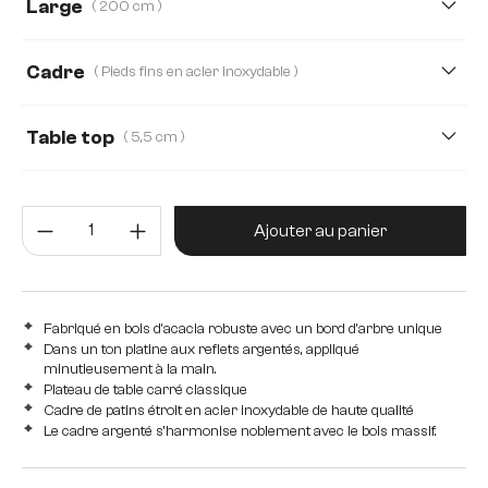
Large
( 200 cm )
200 cm
220 cm
140 cm
160 cm
Cadre
( Pieds fins en acier inoxydable )
180 cm
240 cm
260 cm
280 cm
Pieds croisés en acier inoxydable
Pieds fins en acier inoxyd
Table top
( 5,5 cm )
300 cm
5,5 cm
2,5 cm
3,5 cm
4,0 cm
Quantité de produit : Entrez la 
Ajouter au panier
Fabriqué en bois d'acacia robuste avec un bord d'arbre unique
Dans un ton platine aux reflets argentés, appliqué
minutieusement à la main.
Plateau de table carré classique
Cadre de patins étroit en acier inoxydable de haute qualité
Le cadre argenté s'harmonise noblement avec le bois massif.