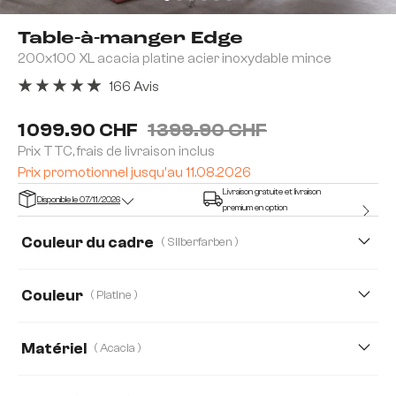
Table-à-manger Edge
200x100 XL acacia platine acier inoxydable mince
166 Avis
Note moyenne de 4.92 sur 5 étoiles
1 099.90 CHF
1 399.90 CHF
Prix TTC, frais de livraison inclus
Prix promotionnel jusqu'au 11.08.2026
Livraison gratuite et livraison
Disponible le 07/11/2026
premium en option
Couleur du cadre
( Silberfarben )
Couleur
( Platine )
Matériel
( Acacia )
Acacia
Chêne