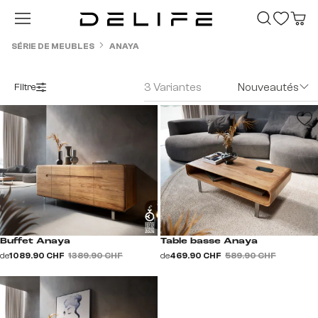
Passer au contenu principal
SÉRIE DE MEUBLES
ANAYA
3 Variantes
Nouveautés
Filtre
Buffet Anaya
Table basse Anaya
de
1 089.90 CHF
1 389.90 CHF
de
469.90 CHF
589.90 CHF