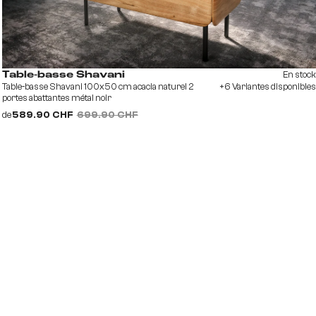
En stock
Table-basse Shavani
Table-basse Shavani 100x50 cm acacia naturel 2
+6 Variantes disponibles
portes abattantes métal noir
de
589.90 CHF
699.90 CHF