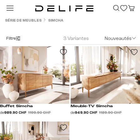
Passer au contenu principal
SÉRIE DE MEUBLES
SIMCHA
3 Variantes
Nouveautés
Filtre
Buffet Simcha
Meuble-TV Simcha
de
989.90 CHF
1 199.90 CHF
de
949.90 CHF
1 189.90 CHF