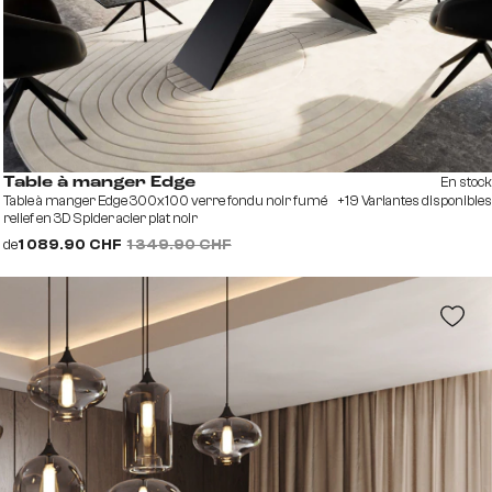
En stock
Table à manger Edge
Table à manger Edge 300x100 verre fondu noir fumé
+19 Variantes disponibles
relief en 3D Spider acier plat noir
de
1 089.90 CHF
1 349.90 CHF