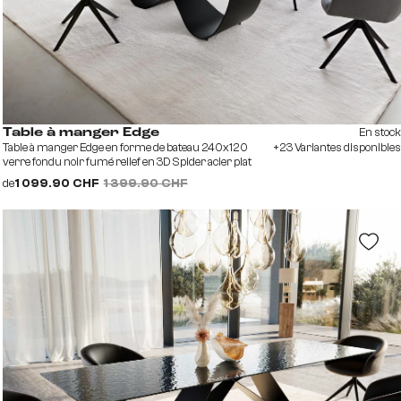
En stock
Table à manger Edge
Table à manger Edge en forme de bateau 240x120
+23 Variantes disponibles
verre fondu noir fumé relief en 3D Spider acier plat
noir
de
1 099.90 CHF
1 399.90 CHF