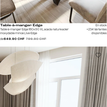
En stock
Table-à-manger Edge
Table-à-manger Edge 180x90 XL acacia nature acier
+234 Variantes
inoxydable mince Live-Edge
disponibles
de
649.90 CHF
799.90 CHF