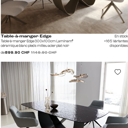
En stock
Table-à-manger Edge
Table-à-manger Edge 300x100cm Laminam®
+165 Variantes
céramique blanc pieds milieu acier plat noir
disponibles
de
899.90 CHF
1 149.90 CHF