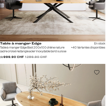
En stock
Table à manger Edge
Table à manger Edge Boot 200x100 chêne nature
+40 Variantes disponibles
cadre croisé rectangle acier inoxydable bord suisse
de
999.90 CHF
1 289.90 CHF