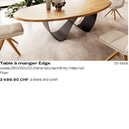
En stock
Table à manger Edge
ovalee 280x130x2,5 chêne naturee Infinity métal noir
Flow-
2 499.90 CHF
2 999.90 CHF