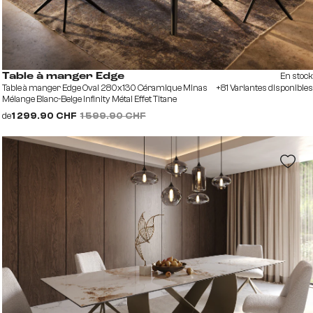
En stock
Table à manger Edge
Table à manger Edge Oval 280x130 Céramique Minas
+81 Variantes disponibles
Mélange Blanc-Beige Infinity Métal Effet Titane
de
1 299.90 CHF
1 599.90 CHF