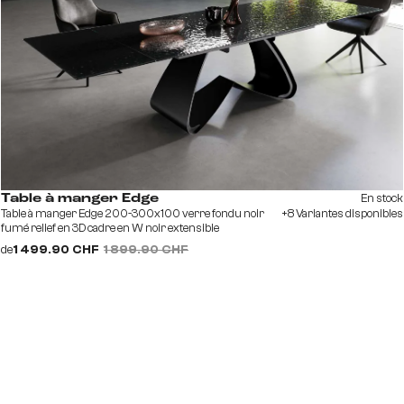
En stock
Table à manger Edge
Table à manger Edge 200-300x100 verre fondu noir
+8 Variantes disponibles
fumé relief en 3D cadre en W noir extensible
de
1 499.90 CHF
1 899.90 CHF