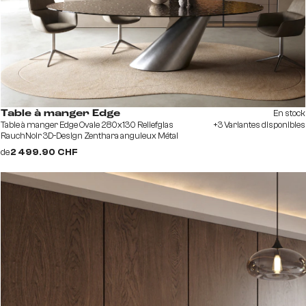
En stock
Table à manger Edge
Table à manger Edge Ovale 280x130 Reliefglas
+3 Variantes disponibles
RauchNoir 3D-Design Zenthara anguleux Métal
finition à effet Titane
de
2 499.90 CHF