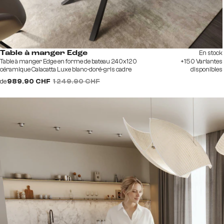
En stock
Table à manger Edge
Table à manger Edge en forme de bateau 240x120
+150 Variantes
céramique Calacatta Luxe blanc-doré-gris cadre
disponibles
croisé rectangulaire noir
de
989.90 CHF
1 249.90 CHF