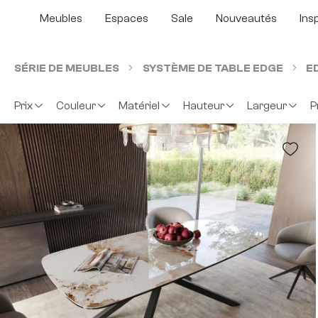
sser au contenu principal
Passer à la recherche
Passer à la navigation principale
Meubles
Espaces
Sale
Nouveautés
Ins
SÉRIE DE MEUBLES
SYSTÈME DE TABLE EDGE
E
Prix
Couleur
Matériel
Hauteur
Largeur
P