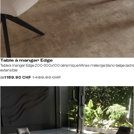
Table à manger Edge
Table à manger Edge 200-300x100 céramique Minas mélange blanc-beige cadre c
extensible
de
1 189.90 CHF
1 489.90 CHF