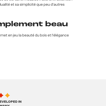
dualité et sa simplicité que peu d'autres
simplement beau
i met en jeu la beauté du bois et l‘élégance
e simplicité et d’un naturel fascinant attire
ment incurvées du design se font voir
s aux autres, mais aussi individuellement
EVELOPED IN