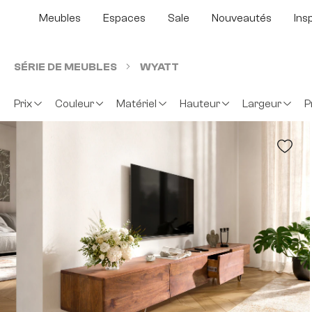
sser au contenu principal
Passer à la recherche
Passer à la navigation principale
Meubles
Espaces
Sale
Nouveautés
Ins
SÉRIE DE MEUBLES
WYATT
Prix
Couleur
Matériel
Hauteur
Largeur
P