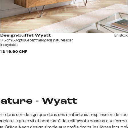
En stock
Design-buffet Wyatt
175 cm 3D optique centrale acacia naturel acier
inoxydable
1 349.90 CHF
nature - Wyatt
ien dans son design que dans ses matériaux. L’expression des bo
es. Le grain vif et contrasté des différents dessins que forme le 
. Grâce à son design simple aux profils droits, les lignes incurvé