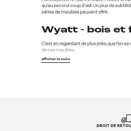
qu'au second coup d'œil. Un plus de subtilit
séries de meubles peuvent offrir.
Wyatt - bois et
C‘est en regardant de plus près, que l’on se 
de ces meubles.
afficher la suite
Le premier regard se porte sur le grain du b
les regards. Au second plan et pas des moin
discrètement avec beaucoup d’élégance.
Chacun des meubles de notre série étant ind
dans une entrée, un bureau, ou dans toutes 
Wyatt - valoris
DROIT DE RETO