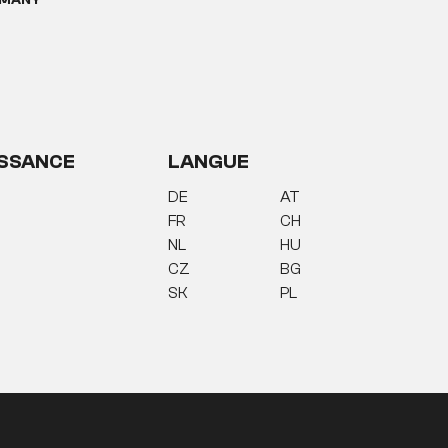
MANY
llissent et individualisent toutes les pièces
 combinera avec des couleurs que la nature
erez avec beaucoup de flair le lieu
SSANCE
LANGUE
DE
AT
FR
CH
NL
HU
CZ
BG
SK
PL