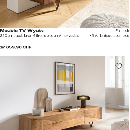
En stock
Meuble TV Wyatt
220 cm acacia brun 4 tiroirs pied en V inoxydable
+5 Variantes disponibles
de
1 039.90 CHF