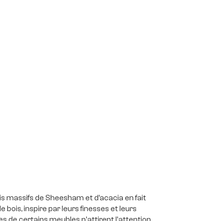
is massifs de Sheesham et d’acacia en fait
bois, inspire par leurs finesses et leurs
es de certains meubles n'attirent l'attention