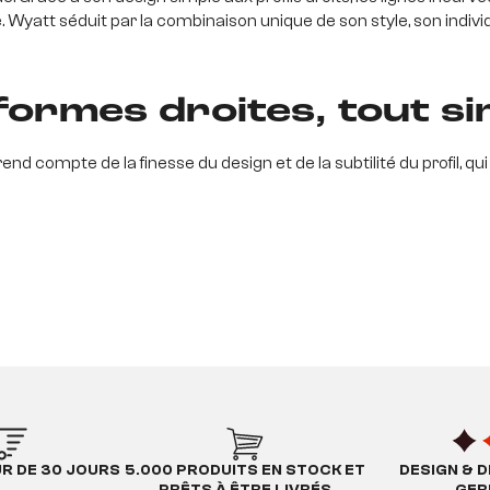
é. Wyatt séduit par la combinaison unique de son style, son indivi
 formes droites, tout 
rend compte de la finesse du design et de la subtilité du profil, qu
ois d'acacia ou du bois de sheesham qui, naturellement beau, d'un
dres, les façonnages du bois, les concaves et les formes légère
ividuel et unique, ils embelliront non seulement assortie les un
autres pièces à vivre.
é la beauté du bois
UR DE 30 JOURS
5.000 PRODUITS EN STOCK ET
DESIGN & D