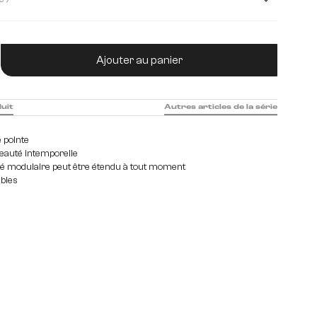
tité de produit : Entrez la quantité souhaitée
Ajouter au panier
duit
Autres articles de la série
 pointe
eauté intemporelle
é modulaire peut être étendu à tout moment
ables