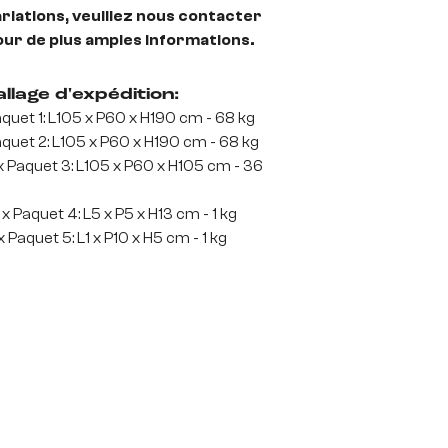
riations, veuillez nous contacter
our de plus amples informations.
llage d'expédition:
quet 1: L105 x P60 x H190 cm - 68 kg
quet 2: L105 x P60 x H190 cm - 68 kg
x Paquet 3: L105 x P60 x H105 cm - 36
g
 x Paquet 4: L5 x P5 x H13 cm - 1 kg
x Paquet 5: L1 x P10 x H5 cm - 1 kg