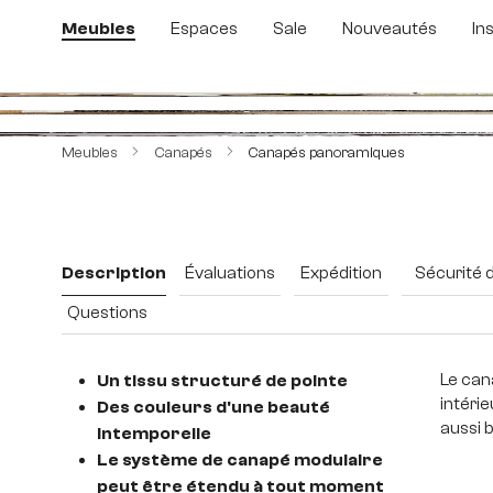
sser au contenu principal
Passer à la recherche
Passer à la navigation principale
Meubles
Espaces
Sale
Nouveautés
In
Ignorer la galerie d'images
Meubles
Canapés
Canapés panoramiques
Description
Évaluations
Expédition
Sécurité 
Questions
Le can
Un tissu structuré de pointe
intéri
Des couleurs d'une beauté
aussi 
intemporelle
Le système de canapé modulaire
peut être étendu à tout moment