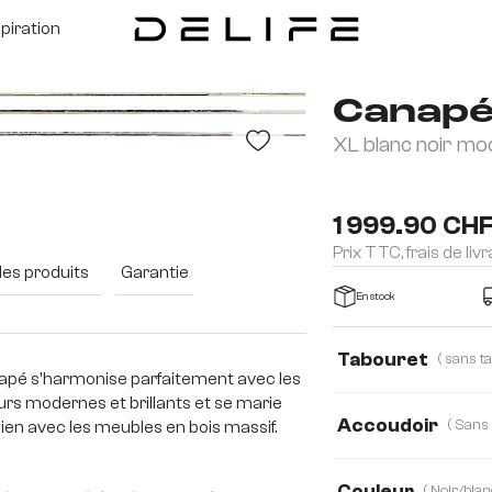
spiration
Canapé
XL blanc noir mo
1 999.90 CH
Prix TTC, frais de liv
des produits
Garantie
En stock
Tabouret
apé s'harmonise parfaitement avec les
eurs modernes et brillants et se marie
Avec tabouret
Accoudoir
bien avec les meubles en bois massif.
Avec accoudoir
Couleur