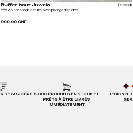
En stock
Buffet-haut Juwelo
88x135 cm acacia naturel avec placage de pierre
999.90 CHF
UR DE 30 JOURS
5.000 PRODUITS EN STOCK ET
DESIGN & D
PRÊTS À ÊTRE LIVRÉS
GER
IMMÉDIATEMENT