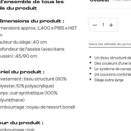
d'ensemble de tous les
ls du produit
dimensions du produit :
Quan
mensions approx. : L400 x P185 x H67
m
uteur du siège : 40 cm
Vers les détails du pro
ofondeur de l'assise (avec/sans
ussin) : 45/90 cm
Un tissu structuré de
Des couleurs d'une b
Le système de canap
iel du produit :
24 coussins confort
vetement : tissu structuré (90%
Siège extra large
lyester, 10% polyacrylique)
rps : cuir synthétique (100%
lyuréthane)
mbourrage : noyau de ressort bonell
eur du produit :
mbourrage : noir