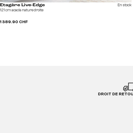
En stock
Etagère Live-Edge
121 cm acacia nature droite
1 389.90 CHF
DROIT DE RETO