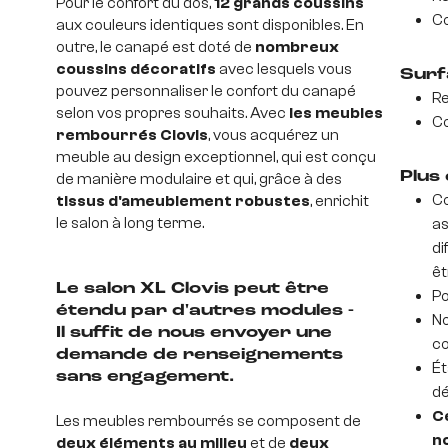
Pour le confort du dos,
12 grands coussins
Co
aux couleurs identiques sont disponibles. En
outre, le canapé est doté de
nombreux
coussins décoratifs
avec lesquels vous
Surf
pouvez personnaliser le confort du canapé
Re
selon vos propres souhaits. Avec
les meubles
Co
rembourrés Clovis
, vous acquérez un
meuble au design exceptionnel, qui est conçu
Plus 
de manière modulaire et qui, grâce à des
Co
tissus d'ameublement robustes
, enrichit
le salon à long terme.
as
di
êt
Le salon XL Clovis peut être
Po
étendu par d'autres modules -
No
Il suffit de nous envoyer une
co
demande de renseignements
Ét
sans engagement.
dé
Ce
Les meubles rembourrés se composent de
n
deux éléments au milieu
et de
deux