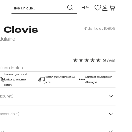
FR
 Clovis
N° d'article :
10809
dulaire
F
9 Avis
Note moyenne de 5 sur 5 éto
raison inclus
Livraison gratuite et
Retour gratuit dans les 30
Conçu et développé en
livraison premium en
jours
Allemagne
option
( sans tabouret )
sans tabouret
( Sans accoudoir )
Sans accoudoir
( Noir/blanc )