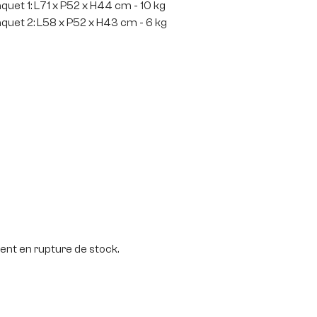
quet 1: L71 x P52 x H44 cm - 10 kg
quet 2: L58 x P52 x H43 cm - 6 kg
nt en rupture de stock.