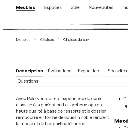
sser au contenu principal
Passer à la recherche
Passer à la navigation principale
Meubles
Espaces
Sale
Nouveautés
In
Ignorer la galerie d'images
Meubles
Chaises
Chaises de bar
Description
Évaluations
Expédition
Sécurité 
Questions
Avec Pela, vous faites l'expérience du confort
Du
d'assise à la perfection. Le rembourrage de
ap
haute qualité à base de ressorts et le dossier
rembourré en forme de coussin noble rendent
Maté
le tabouret de bar particulièrement