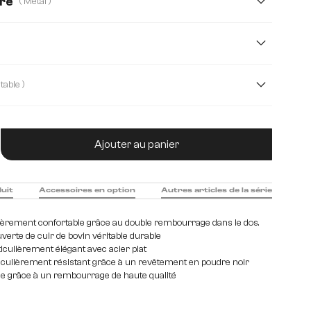
dre
( Métal )
ossé
Métal
( Cuir véritable )
Bouclé Soft
Strukturstoff Soft
tité de produit : Entrez la quantité souhaitée
Velours
Webstoff Soft
Ajouter au panier
duit
Accessoires en option
Autres articles de la série
lièrement confortable grâce au double rembourrage dans le dos.
verte de cuir de bovin véritable durable
iculièrement élégant avec acier plat
iculièrement résistant grâce à un revêtement en poudre noir
se grâce à un rembourrage de haute qualité