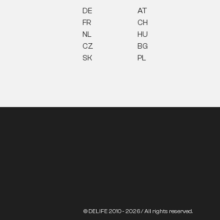
DE
AT
FR
CH
NL
HU
CZ
BG
SK
PL
© DELIFE 2010 - 2026 / All rights reserved.