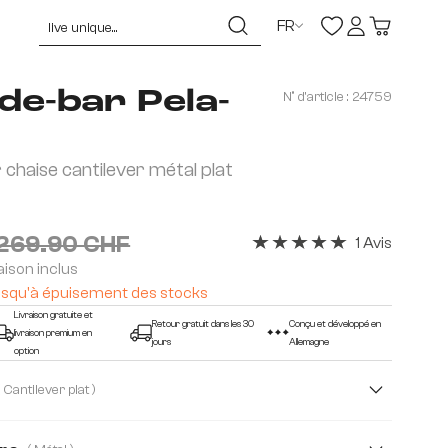
FR
de-bar Pela-
N° d'article :
24759
r chaise cantilever métal plat
269.90 CHF
1 Avis
Note moyenne de 5 sur 5 ét
raison inclus
- jusqu'à épuisement des stocks
Livraison gratuite et
Retour gratuit dans les 30
Conçu et développé en
livraison premium en
jours
Allemagne
option
( Cantilever plat )