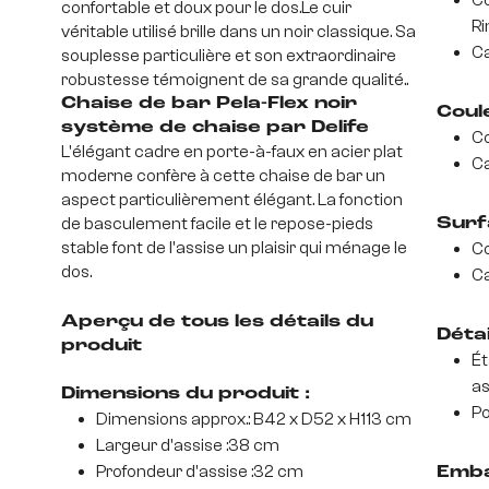
Co
confortable et doux pour le dos.Le cuir
Ri
véritable utilisé brille dans un noir classique. Sa
Ca
souplesse particulière et son extraordinaire
robustesse témoignent de sa grande qualité..
Chaise de bar Pela-Flex noir
Coul
système de chaise par Delife
Co
L'élégant cadre en porte-à-faux en acier plat
Ca
moderne confère à cette chaise de bar un
aspect particulièrement élégant. La fonction
de basculement facile et le repose-pieds
Surf
stable font de l'assise un plaisir qui ménage le
Co
dos.
Ca
Aperçu de tous les détails du
Déta
produit
Ét
as
Dimensions du produit :
Po
Dimensions approx.: B42 x D52 x H113 cm
Largeur d'assise :38 cm
Profondeur d'assise :32 cm
Emba