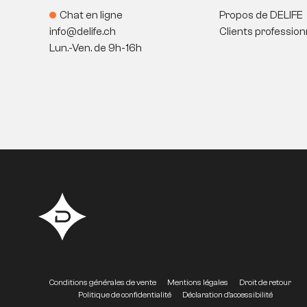
Chat en ligne
Propos de DELIFE
info@delife.ch
Clients profession
Lun.-Ven. de 9h-16h
Conditions générales de vente
Mentions légales
Droit de retour
Politique de confidentialité
Déclaration d'accessibilité