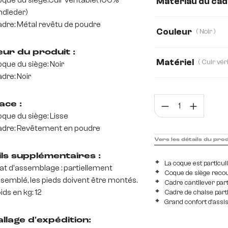
que du siège:Cuir véritable(100%
Matériau du ca
ndleder)
dre: Métal revêtu de poudre
Acier inoxydable br
Couleur
( Noir )
eur du produit :
Matériel
que du siège: Noir
dre: Noir
Cuir véritable
Quan
ace :
Tissu microfibre
que du siège: Lisse
dre: Revêtement en poudre
Vers les détails du pro
ils supplémentaires :
La coque est particu
at d'assemblage : partiellement
Coque de siège recou
semblé, les pieds doivent être montés.
Cadre cantilever part
ids en kg: 12
Cadre de chaise part
Grand confort d'assi
llage d'expédition: