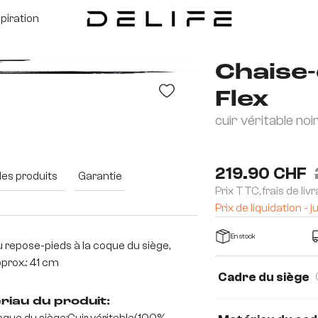
spiration
Chaise-
Flex
cuir véritable noi
219.90 CHF
des produits
Garantie
Prix TTC, frais de liv
Prix de liquidation 
En stock
 repose-pieds à la coque du siège,
prox.: 41 cm
Cadre du siège
riau du produit: