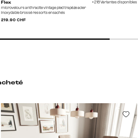
+218 Variantes disponibles
Flex
microvelours anthracite vintage pied trapèze acier
inoxydable brossé ressorts ensachés
219.90 CHF
acheté