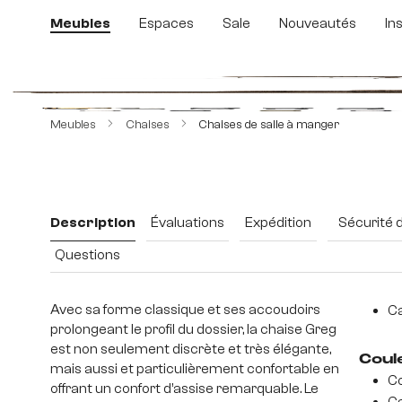
sser au contenu principal
Passer à la recherche
Passer à la navigation principale
Meubles
Espaces
Sale
Nouveautés
In
Ignorer la galerie d'images
Meubles
Chaises
Chaises de salle à manger
Description
Évaluations
Expédition
Sécurité 
Questions
Avec sa forme classique et ses accoudoirs
Ca
prolongeant le profil du dossier, la chaise Greg
est non seulement discrète et très élégante,
Coul
mais aussi et particulièrement confortable en
Co
offrant un confort d’assise remarquable. Le