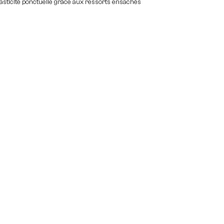
lasticité ponctuelle grâce aux ressorts ensachés