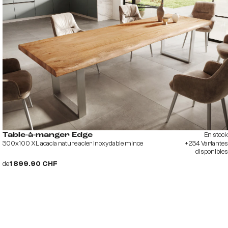
En stock
Table-à-manger Edge
300x100 XL acacia nature acier inoxydable mince
+234 Variantes
disponibles
de
1 899.90 CHF