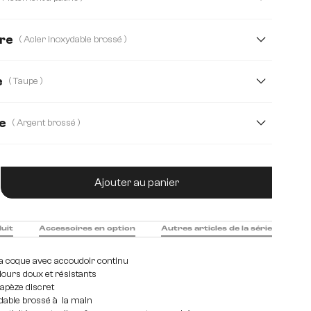
Teddystoff
Velours côtelé
Webstoff Soft
dre
( Acier inoxydable brossé )
 Tissu microfibre
ossé
Bois
Edelstahl graphit
Métal
e
( Taupe )
e
( Argent brossé )
tité de produit : Entrez la quantité souhaitée
Ajouter au panier
duit
Accessoires en option
Autres articles de la série
a coque avec accoudoir continu
ours doux et résistants
apèze discret
dable brossé à la main