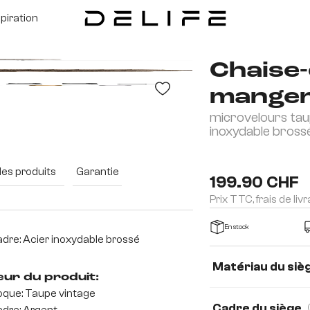
spiration
Chaise-
manger
microvelours tau
inoxydable bross
des produits
Garantie
199.90 CHF
Prix TTC, frais de liv
En stock
dre: Acier inoxydable brossé
Matériau du siè
eur du produit:
que: Taupe vintage
Tissu microfibre
Cadre du siège