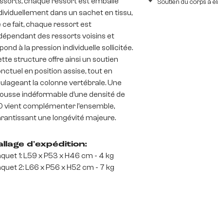
ssorts, chaque ressort est emballé
Soutien du corps à é
dividuellement dans un sachet en tissu,
 ce fait, chaque ressort est
dépendant des ressorts voisins et
pond à la pression individuelle sollicitée.
tte structure offre ainsi un soutien
nctuel en position assise, tout en
ulageant la colonne vertébrale. Une
usse indéformable d’une densité de
 vient complémenter l’ensemble,
rantissant une longévité majeure.
llage d'expédition:
quet 1: L59 x P53 x H46 cm - 4 kg
quet 2: L66 x P56 x H52 cm - 7 kg