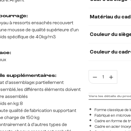
dre: Argent
Strukturstoff Soft
ourrage:
Matériau du ca
microfibre/bouclé,
yau à ressorts ensachés recouvert
une mousse de qualité supérieure d'un
Acier inoxydable br
Couleur du sièg
ids spécifique de 40kg/m3
Couleur du cadr
ace:
oux
Quan
ils supplémentaires:
at d'assemblage: partiellement
semblé, les différents éléments doivent
re assemblés
Vers les détails du pro
ids en kg: 8
Forme classique de l
ute qualité de fabrication supportant
Fabriqué en microvel
e charge de 150 kg
Cadre en forme de tr
ntrairement à d'autres types de
Cadre en acier inoxy