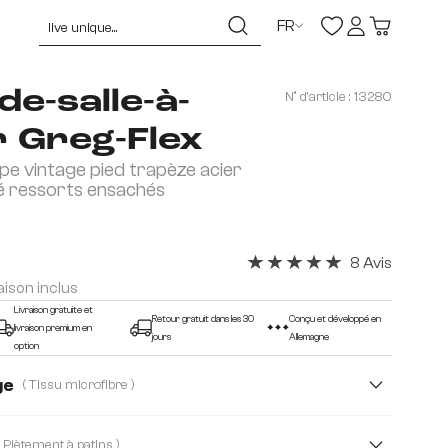
FR
de-salle-à-
N° d'article :
13280
 Greg-Flex
pe vintage pied trapèze acier
é ressorts ensachés
8 Avis
Note moyenne de 5 sur 5 éto
raison inclus
Livraison gratuite et
Retour gratuit dans les 30
Conçu et développé en
livraison premium en
jours
Allemagne
option
ge
( Tissu microfibre )
Bouclé Soft
Cuir véritable
Plüsch
( Piètement à patins )