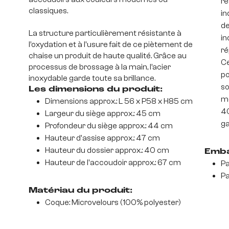
re
classiques.
in
de
La structure particulièrement résistante à
in
l’oxydation et à l'usure fait de ce piètement de
ré
chaise un produit de haute qualité. Grâce au
Ce
processus de brossage à la main, l’acier
po
inoxydable garde toute sa brillance.
so
Les dimensions du produit:
mo
Dimensions approx.: L 56 x P58 x H85 cm
40
Largeur du siège approx.: 45 cm
ga
Profondeur du siège approx.: 44 cm
Hauteur d'assise approx.: 47 cm
Hauteur du dossier approx.: 40 cm
Emba
Hauteur de l'accoudoir approx.: 67 cm
Pa
Pa
Matériau du produit:
Coque: Microvelours (100% polyester)