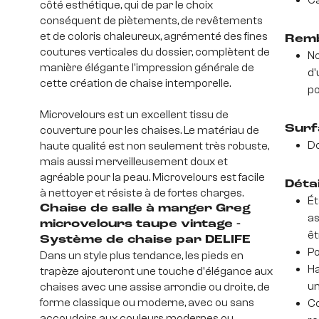
Ca
côté esthétique, qui de par le choix
conséquent de piètements, de revêtements
et de coloris chaleureux, agrémenté des fines
Remb
coutures verticales du dossier, complètent de
No
manière élégante l'impression générale de
d'
cette création de chaise intemporelle.
po
Microvelours est un excellent tissu de
Surf
couverture pour les chaises. Le matériau de
D
haute qualité est non seulement très robuste,
mais aussi merveilleusement doux et
agréable pour la peau. Microvelours est facile
Déta
à nettoyer et résiste à de fortes charges.
Ét
Chaise de salle à manger Greg
as
microvelours taupe vintage -
êt
Système de chaise par DELIFE
Po
Dans un style plus tendance, les pieds en
Ha
trapèze ajouteront une touche d'élégance aux
un
chaises avec une assise arrondie ou droite, de
forme classique ou moderne, avec ou sans
Co
accoudoirs aux couleurs modernes ou