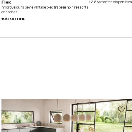
+218 Variantes disponibles
Flex
microvelours beige vintage pied trapèze noir ressorts
ensachés
199.90 CHF