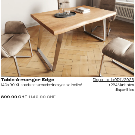
Disponible le 07/11/2026
Table-à-manger Edge
140x90 XL acacia nature acier inoxydable incliné
+234 Variantes
disponibles
899.90 CHF
1 149.90 CHF