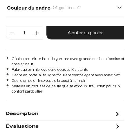
Couleur du cadre
( Argent brossé )
Quantité de produit : Entrez la 
Ajouter au panier
Chaise premium haut de gamme avec grande surface d'assise et
dossier haut
Fabriqué en microvelours doux et résistants
Cadre en porte-à -faux particulièrement élégant avec acier plat
Cadre en acier inoxydable brossé à la main
Matelas en mousse de haute qualité et doublure Diolen pour un
confort particulier
Description
Évaluations