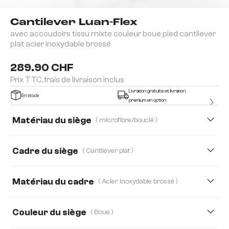
Cantilever Luan-Flex
avec accoudoirs tissu mixte couleur boue pied cantilever
plat acier inoxydable brossé
289.90 CHF
Prix TTC, frais de livraison inclus
Livraison gratuite et livraison
En stock
premium en option
Matériau du siège
( microfibre/bouclé )
microfibre/bouclé
Bouclé Soft
Chenille
Cadre du siège
( Cantilever plat )
Echt-Leder/Chenille
Strukturstoff Soft
Matériau du cadre
( Acier inoxydable brossé )
Tissu microfibre
Webstoff Soft
Acier inoxydable brossé
Bois
Edelstahl graphit
Méta
Couleur du siège
( Boue )