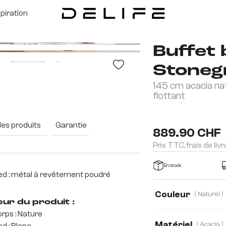
spiration
Buffet 
Stoneg
145 cm acacia na
flottant
des produits
Garantie
889.90 CHF
Prix TTC, frais de liv
En stock
ed : métal à revêtement poudré
Couleur
( Naturel )
eur du produit :
rps : Nature
Matériel
( Acacia )