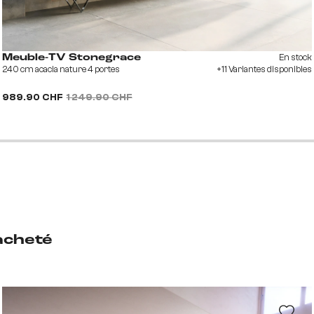
En stock
Meuble-TV Stonegrace
240 cm acacia nature 4 portes
+11 Variantes disponibles
989.90 CHF
1 249.90 CHF
acheté