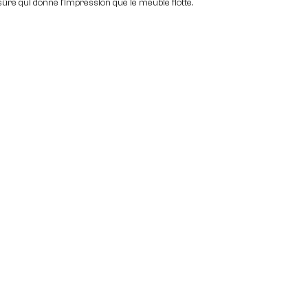
ûre qui donne l'impression que le meuble flotte.