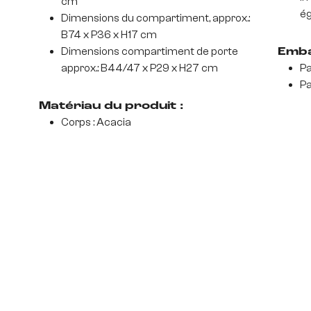
cm
ég
Dimensions du compartiment, approx.:
B74 x P36 x H17 cm
Dimensions compartiment de porte
Emba
approx.: B44/47 x P29 x H27 cm
Pa
Pa
Matériau du produit :
Corps : Acacia