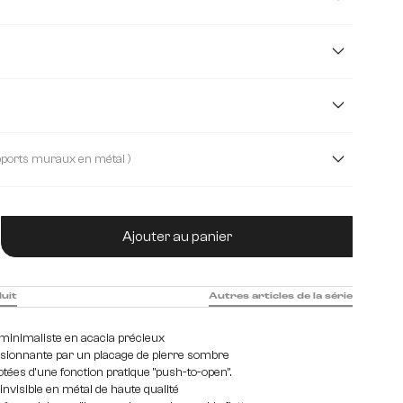
m
200 cm
240 cm
partiment, 3 tiroirs
2 compartiments, 4 tiroirs
( Set de 2 supports muraux en métal )
iment, 1 tiroir
 1 compartiment au centre
2 portes, 2 tiroirs
tité de produit : Entrez la quantité souhaitée
Ajouter au panier
, 1 compartiment
4 portes
duit
Autres articles de la série
 minimaliste en acacia précieux
sionnante par un placage de pierre sombre
tées d'une fonction pratique "push-to-open".
invisible en métal de haute qualité