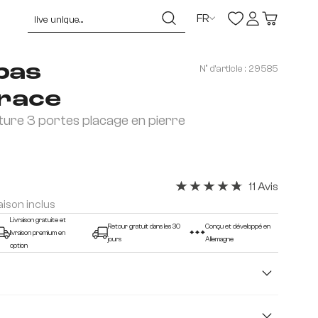
FR
bas
N° d'article :
29585
race
ture 3 portes placage en pierre
11 Avis
Note moyenne de 4.82 sur 5 
raison inclus
Livraison gratuite et
Retour gratuit dans les 30
Conçu et développé en
livraison premium en
jours
Allemagne
option