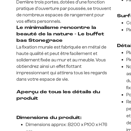
Pi
Derrière trois portes, dotées d'une fonction
pratique d'ouverture par poussée, se trouvent
de nombreux espaces de rangement pour
Surf
vos effets personnels.
Co
Le minimalisme rencontre la
Pi
beauté de la nature - Le buffet
bas Stonegrace
Déta
La fixation murale est fabriquée en métal de
Pl
haute qualité et peut être facilement et
Pi
solidement fixée au mur et au meuble. Vous
obtiendrez ainsi un effet flottant
No
impressionnant qui attirera tous les regards
as
dans votre espace de vie.
du
fi
Aperçu de tous les détails du
Po
produit
Re
pe
et
Dimensions du produit:
de
Dimensions approx : B200 x P100 x H76
ir