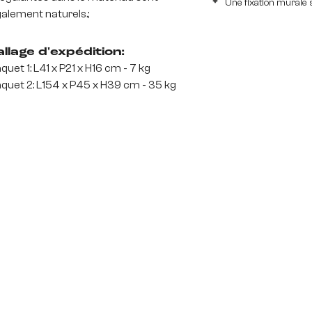
Une fixation murale s
alement naturels.;
llage d'expédition:
quet 1: L41 x P21 x H16 cm - 7 kg
quet 2: L154 x P45 x H39 cm - 35 kg