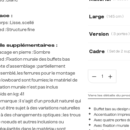
ed : Blanc
Acacia
Chêne
ace :
Large
( 145 cm )
rps : Lisse, scellé
145 cm
175 c
ed : Structure fine
Version
( 3 portes )
3 portes
1 com
ils supplémentaires :
Cadre
acage en pierre : Sombre
2 portes, 1 compart
ed : Fixation murale des buffets bas
te d'assemblage : partiellement
2 portes, 2 tiroir,
semblé, les ferrures pour le montage
Quan
 lowboard sont fournies; le matériel de
2 portes, 2 tiroirs
xation murale n'est pas inclus
ids en kg: 41
Vers les détails du pro
marque : il s'agit d'un produit naturel qui
ut être sujet à des variations naturelles
Buffet bas au design
 à des changements optiques ; les trous
Accentuation impres
Avec quatre portes do
 noeuds et autres inclusions ou
Avec fixation murale 
régularités dans le matériau sont