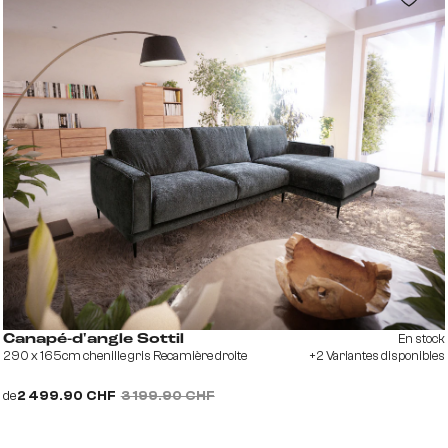
En stock
Canapé-d'angle Sottil
290 x 165cm chenille gris Recamière droite
+2 Variantes disponibles
de
2 499.90 CHF
3 199.90 CHF