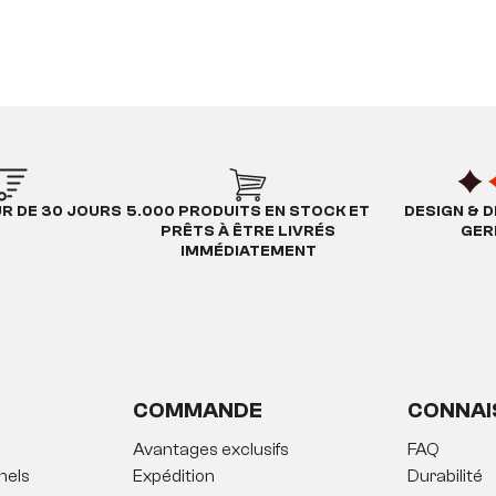
UR DE 30 JOURS
5.000 PRODUITS EN STOCK ET
DESIGN & D
PRÊTS À ÊTRE LIVRÉS
GER
IMMÉDIATEMENT
COMMANDE
CONNAI
Avantages exclusifs
FAQ
nels
Expédition
Durabilité