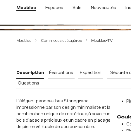
sser au contenu principal
Passer à la recherche
Passer à la navigation principale
Meubles
Espaces
Sale
Nouveautés
In
Ignorer la galerie d'images
Meubles
Commodes et étagères
Meubles-TV
Description
Évaluations
Expédition
Sécurité 
Questions
L'élégant panneau bas Stonegrace
Pi
impressionne par son design minimaliste et la
combinaison unique de matériaux, à savoir un
Coul
bois d'acacia précieux et un cadre en placage
Co
de pierre véritable de couleur sombre.