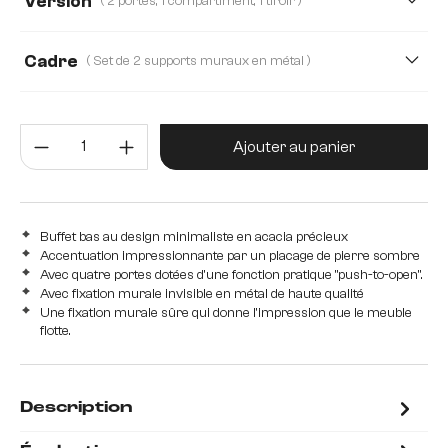
Version
( 2 portes, 1 compartiment, 1 tiroir )
1 compartiment, 3 tiroirs
Cadre
( Set de 2 supports muraux en métal )
2 portes, 1 compartiment, 1 tiroir
2 compartiments, 4 tiroirs
Quantité de produit : Entrez la 
Ajouter au panier
2 portes, 2 tiroir, 1 compartiment au centre
2 portes, 2 tiroirs
Buffet bas au design minimaliste en acacia précieux
Accentuation impressionnante par un placage de pierre sombre
2 portes, 2 tiroirs, 1 compartiment
3 portes
Avec quatre portes dotées d'une fonction pratique "push-to-open".
Avec fixation murale invisible en métal de haute qualité
4 portes
Une fixation murale sûre qui donne l'impression que le meuble
flotte.
Description