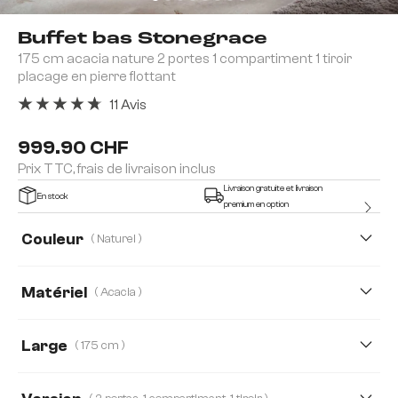
Buffet bas Stonegrace
175 cm acacia nature 2 portes 1 compartiment 1 tiroir
placage en pierre flottant
11 Avis
Note moyenne de 4.82 sur 5 étoiles
999.90 CHF
Prix TTC, frais de livraison inclus
Livraison gratuite et livraison
En stock
premium en option
Couleur
( Naturel )
Matériel
( Acacia )
Acacia
Chêne
Large
( 175 cm )
175 cm
240 cm
145 cm
200 cm