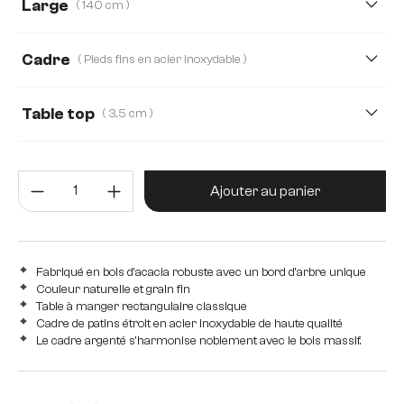
Large
( 140 cm )
140 cm
200 cm
240 cm
260 cm
Cadre
( Pieds fins en acier inoxydable )
300 cm
160 cm
180 cm
220 cm
Pieds fins en acier inoxydable
Pieds épais en acier inoxydab
Table top
( 3,5 cm )
280 cm
3,5 cm
5,5 cm
2,5 cm
4,0 cm
Quantité de produit : Entrez la 
Ajouter au panier
Fabriqué en bois d'acacia robuste avec un bord d'arbre unique
Couleur naturelle et grain fin
Table à manger rectangulaire classique
Cadre de patins étroit en acier inoxydable de haute qualité
Le cadre argenté s'harmonise noblement avec le bois massif.