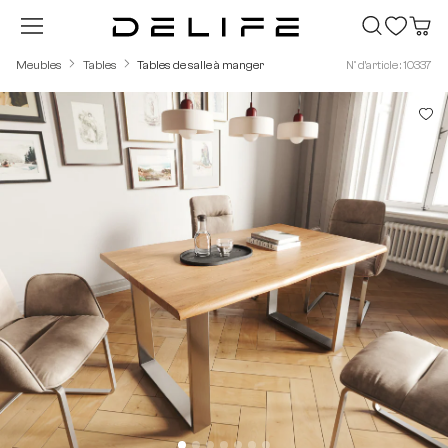
Passer au contenu principal
Meubles
Tables
Tables de salle à manger
N° d'article : 10337
Ignorer la galerie d'images