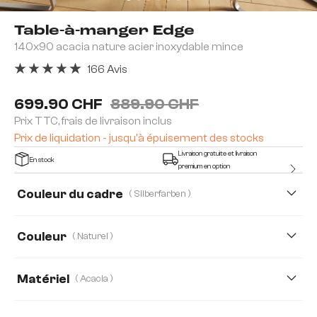
Table-à-manger Edge
140x90 acacia nature acier inoxydable mince
166 Avis
Note moyenne de 4.92 sur 5 étoiles
699.90 CHF
889.90 CHF
Prix TTC, frais de livraison inclus
Prix de liquidation - jusqu'à épuisement des stocks
Livraison gratuite et livraison
En stock
premium en option
Couleur du cadre
( Silberfarben )
Couleur
( Naturel )
Matériel
( Acacia )
Acacia
Chêne