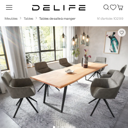
Passer au contenu principal
Meubles
Tables
Tables de salle à manger
N° d'article : 10299
Ignorer la galerie d'images