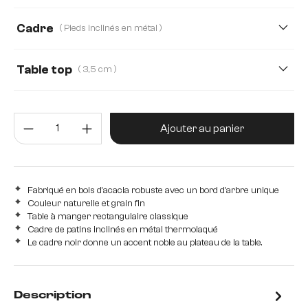
200 cm
260 cm
300 cm
140 cm
Cadre
( Pieds inclinés en métal )
160 cm
180 cm
220 cm
240 cm
Cadre Noir Étroit
Métal plat en V
Pieds croisés en métal
P
Table top
( 3,5 cm )
280 cm
3,5 cm
2,5 cm
4,0 cm
5,5 cm
Quantité de produit : Entrez la 
Ajouter au panier
Fabriqué en bois d'acacia robuste avec un bord d'arbre unique
Couleur naturelle et grain fin
Table à manger rectangulaire classique
Cadre de patins inclinés en métal thermolaqué
Le cadre noir donne un accent noble au plateau de la table.
Description