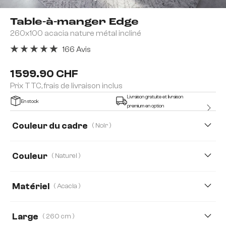
Table-à-manger Edge
260x100 acacia nature métal incliné
166 Avis
Note moyenne de 4.92 sur 5 étoiles
1 599.90 CHF
Prix TTC, frais de livraison inclus
Livraison gratuite et livraison
En stock
premium en option
Couleur du cadre
( Noir )
Couleur
( Naturel )
Matériel
( Acacia )
Acacia
Chêne
Large
( 260 cm )