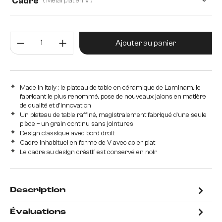
Cadre
( Métal plat en V )
Métal plat en V
Pieds croisés en métal
Pieds en W en méta
Quantité de produit : Entrez la 
Ajouter au panier
Made in Italy : le plateau de table en céramique de Laminam, le
fabricant le plus renommé, pose de nouveaux jalons en matière
de qualité et d'innovation
Un plateau de table raffiné, magistralement fabriqué d'une seule
pièce – un grain continu sans jointures
Design classique avec bord droit
Cadre inhabituel en forme de V avec acier plat
Le cadre au design créatif est conservé en noir
Description
Évaluations