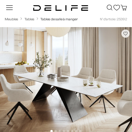
Passer au contenu principal
Meubles
Tables
Tables de salle à manger
N° d'article : 25392
Ignorer la galerie d'images