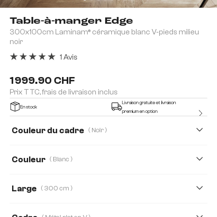
Table-à-manger Edge
300x100cm Laminam® céramique blanc V-pieds milieu
noir
1 Avis
Note moyenne de 5 sur 5 étoiles
1 999.90 CHF
Prix TTC, frais de livraison inclus
Livraison gratuite et livraison
En stock
premium en option
Couleur du cadre
( Noir )
Couleur
( Blanc )
Large
( 300 cm )
200 cm
300 cm