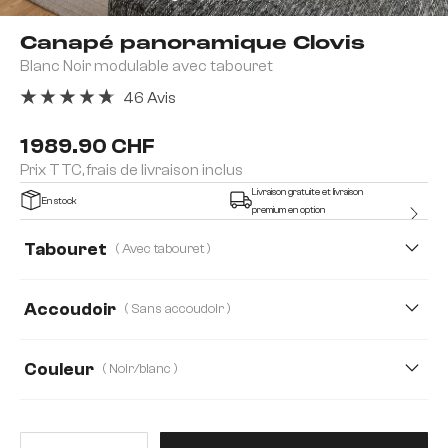
Canapé panoramique Clovis
Blanc Noir modulable avec tabouret
46 Avis
Note moyenne de 4.8 sur 5 étoiles
1 989.90 CHF
Prix TTC, frais de livraison inclus
Livraison gratuite et livraison
En stock
premium en option
Tabouret
( Avec tabouret )
Avec tabouret
sans tabouret
Accoudoir
( Sans accoudoir )
Avec accoudoir
Sans accoudoir
Couleur
( Noir/blanc )
Quantité de produit : Entrez la 