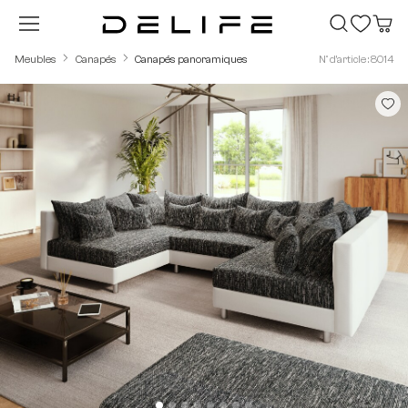
Passer au contenu principal
Meubles
Canapés
Canapés panoramiques
N° d'article : 8014
Ignorer la galerie d'images