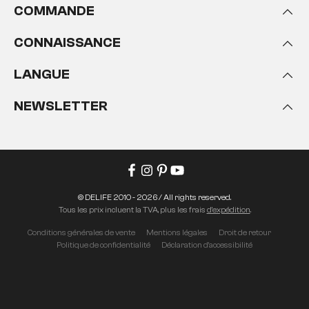
COMMANDE
CONNAISSANCE
LANGUE
NEWSLETTER
© DELIFE 2010 - 2026 / All rights reserved.
Tous les prix incluent la TVA, plus les frais
d'expédition
.
Conditions générales de vente
Mentions légales
Droit de retour
Politique de confidentialité
Déclaration d'accessibilité