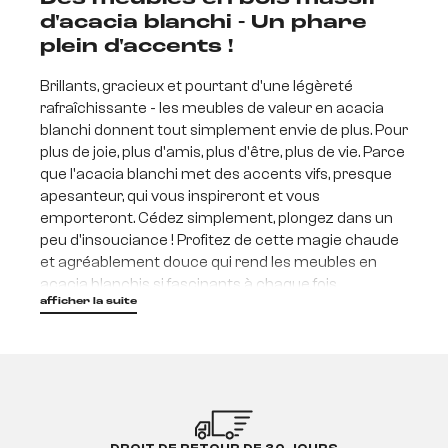
d'acacia blanchi - Un phare
plein d'accents !
Brillants, gracieux et pourtant d'une légèreté
rafraîchissante - les meubles de valeur en acacia
blanchi donnent tout simplement envie de plus. Pour
plus de joie, plus d'amis, plus d'être, plus de vie. Parce
que l'acacia blanchi met des accents vifs, presque
apesanteur, qui vous inspireront et vous
emporteront. Cédez simplement, plongez dans un
peu d'insouciance ! Profitez de cette magie chaude
et agréablement douce qui rend les meubles en
acacia blanchis si fascinants à chaque fois.
afficher la suite
Qu'est-ce qui rend les
meubles en acacia blanchi si
particuliers ?
Si vous optez pour un meuble DELIFE en acacia
blanchi, vous apportez chez vous quelque chose de