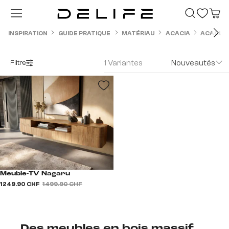
Passer au contenu principal
INSPIRATION
GUIDE PRATIQUE
MATÉRIAU
ACACIA
ACACIA 
1 Variantes
Nouveautés
Filtre
Meuble-TV Nagaru
1 249.90 CHF
1 499.90 CHF
Des meubles en bois massif