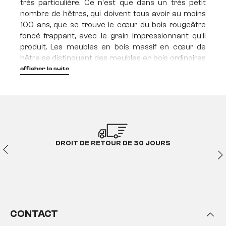
très particulière. Ce n'est que dans un très petit
nombre de hêtres, qui doivent tous avoir au moins
100 ans, que se trouve le cœur du bois rougeâtre
foncé frappant, avec le grain impressionnant qu'il
produit. Les meubles en bois massif en cœur de
hêtre se distinguent des meubles en bois ordinaires
par leur éclat particulièrement chaleureux et
afficher la suite
mettent des accents naturels qui témoignent de la
préciosité du cœur de hêtre.
Meubles en bois massif de
noyau d'hêtre huilé - Le
spécial !
DROIT DE RETOUR DE 30 JOURS
Il y a encore quelques choses sur cette terre dont
l'homme ne peut pas forcer la création ou qu'il ne
peut pas produire artificiellement. Le rare bois de
cœur du hêtre fait partie de ces merveilles
naturelles et fascinantes. Il faut plus de 100 ans pour
CONTACT
qu'il se forme dans un hêtre. Sa couleur rougeâtre et