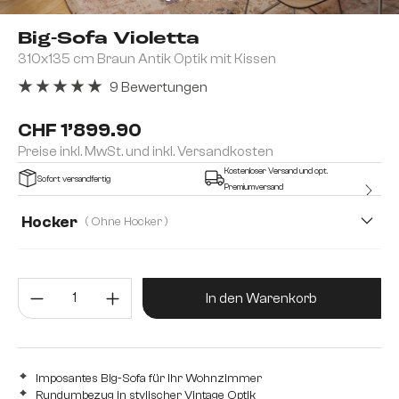
Big-Sofa Violetta
310x135 cm Braun Antik Optik mit Kissen
9 Bewertungen
Durchschnittliche Bewertung von 5 von 5 Sternen
CHF 1’899.90
Preise inkl. MwSt. und inkl. Versandkosten
Kostenloser Versand und opt.
Sofort versandfertig
Premiumversand
Hocker
( Ohne Hocker )
Mit Hocker
Ohne Hocker
Produkt Anzahl: Gib den gewünsc
In den Warenkorb
Imposantes Big-Sofa für Ihr Wohnzimmer
Rundumbezug in stylischer Vintage Optik