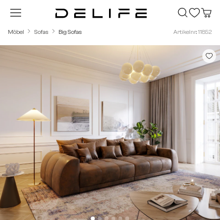
Zum Hauptinhalt springen
Möbel
Sofas
Big Sofas
Artikelnr.: 11852
Bildergalerie überspringen