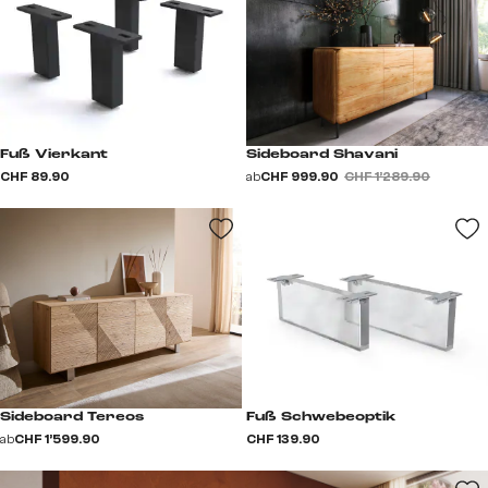
Fuß Vierkant
Sideboard Shavani
CHF 89.90
ab
CHF 999.90
CHF 1’289.90
Sideboard Tereos
Fuß Schwebeoptik
ab
CHF 1’599.90
CHF 139.90