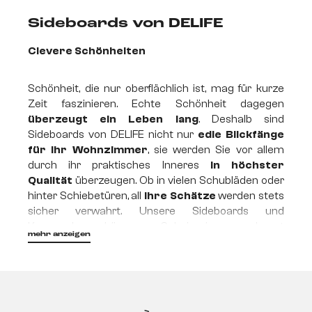
Sideboards von DELIFE
Clevere Schönheiten
Schönheit, die nur oberflächlich ist, mag für kurze
Zeit faszinieren. Echte Schönheit dagegen
überzeugt ein Leben lang
. Deshalb sind
Sideboards von DELIFE nicht nur
edle Blickfänge
für Ihr Wohnzimmer
, sie werden Sie vor allem
durch ihr praktisches Inneres
in höchster
Qualität
überzeugen. Ob in vielen Schubläden oder
hinter Schiebetüren, all
Ihre Schätze
werden stets
sicher verwahrt. Unsere Sideboards und
Kommoden können Geheimnisse gekonnt
mehr anzeigen
verbergen. Und darin liegt
ihr größter Zauber!
Praktisch, ästhetisch,
vielseitig