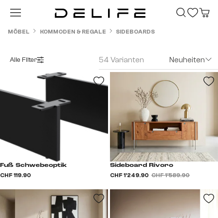
Zum Hauptinhalt springen
MÖBEL
KOMMODEN & REGALE
SIDEBOARDS
54 Varianten
Neuheiten
Alle Filter
Fuß Schwebeoptik
Sideboard Rivoro
CHF 119.90
CHF 1’249.90
CHF 1’589.90