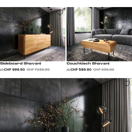
Sideboard Shavani
Couchtisch Shavani
ab
CHF 999.90
CHF 1’289.90
ab
CHF 589.90
CHF 699.90