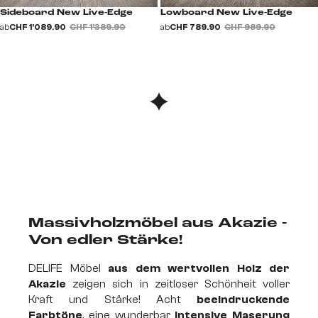
Sideboard New Live-Edge
Lowboard New Live-Edge
ab
CHF 1’089.90
CHF 1’389.90
ab
CHF 789.90
CHF 989.90
Massivholzmöbel aus Akazie -
Von edler Stärke!
DELIFE Möbel
aus dem wertvollen Holz der
Akazie
zeigen sich in zeitloser Schönheit voller
Kraft und Stärke! Acht
beeindruckende
Farbtöne
, eine wunderbar
intensive Maserung