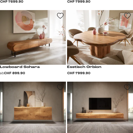
CHF 1’699.90
CHF 1’999.90
Lowboard Sohara
Esstisch Orbion
ab
CHF 899.90
CHF 1’999.90