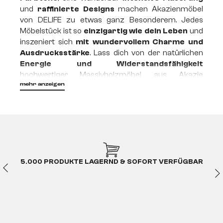
und
raffinierte Designs
machen Akazienmöbel
von DELIFE zu etwas ganz Besonderem. Jedes
Möbelstück ist so
einzigartig wie dein Leben
und
inszeniert sich
mit wundervollem Charme und
Ausdrucksstärke
. Lass dich von der natürlichen
Energie und Widerstandsfähigkeit
hochwertiger Massivholzmöbel aus Akazie
begeistern! Denn es ist diese edle Stärke, die
Akazie
mehr anzeigen
so ungewöhnlich außergewöhnlich
macht!
Perfekt für Massivholzmöbel
– Die vielen Vorteile von
Akazienholz
5.000 PRODUKTE LAGERND & SOFORT VERFÜGBAR
Wer sich für
Massivholzmöbel aus wertvoller
Akazie
entscheidet, der hat eine mehr als gute
Wahl getroffen! Denn kaum ein anderes Holz eignet
sich so gut für den
Bau zeitlos schöner
Einrichtungsstücke
. Akazienholz wird wegen