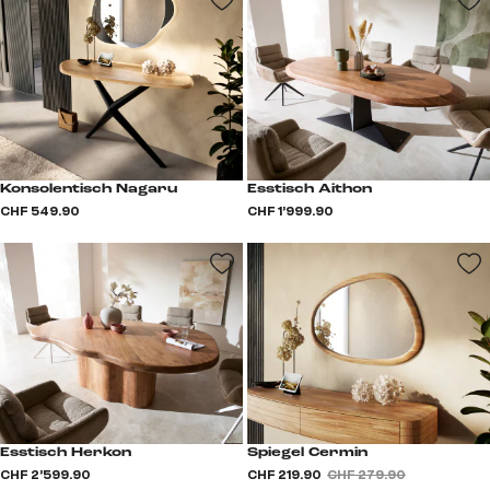
Konsolentisch Nagaru
Esstisch Aithon
CHF 549.90
CHF 1’999.90
Esstisch Herkon
Spiegel Cermin
CHF 2’599.90
CHF 219.90
CHF 279.90