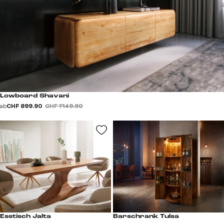
Lowboard Shavani
ab
CHF 899.90
CHF 1’149.90
Esstisch Jalta
Barschrank Tulsa