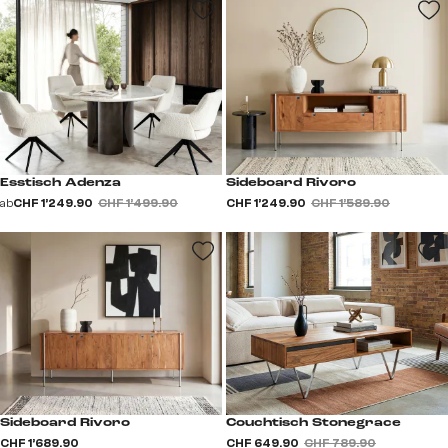
Esstisch Adenza
Sideboard Rivoro
ab
CHF 1’249.90
CHF 1’499.90
CHF 1’249.90
CHF 1’589.90
Sideboard Rivoro
Couchtisch Stonegrace
CHF 1’689.90
CHF 649.90
CHF 789.90