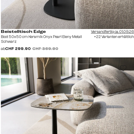
Versandfertig ca. 01.09.26
Beistelltisch Edge
Boot 50x50 cm Keramik Onyx Pearl Eleny Metall
+22 Varianten erhältlich
Schwarz
ab
CHF 299.90
CHF 369.90