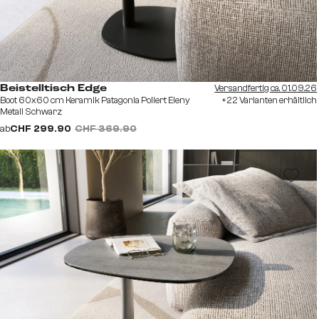
Versandfertig ca. 01.09.26
Beistelltisch Edge
Boot 60x60 cm Keramik Patagonia Poliert Eleny
+22 Varianten erhältlich
Metall Schwarz
ab
CHF 299.90
CHF 369.90