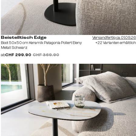
Versandfertig ca. 01.09.26
Beistelltisch Edge
Boot 50x50 cm Keramik Patagonia Poliert Eleny
+22 Varianten erhältlich
Metall Schwarz
ab
CHF 299.90
CHF 369.90