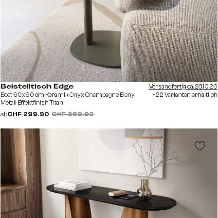
Versandfertig ca. 28.10.26
Beistelltisch Edge
Boot 60x60 cm Keramik Onyx Champagne Eleny
+22 Varianten erhältlich
Metall Effektfinish Titan
ab
CHF 299.90
CHF 369.90