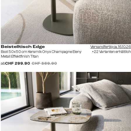
Versandfertig ca. 16.10.26
Beistelltisch Edge
Boot 50x50 cm Keramik Onyx Champagne Eleny
+22 Varianten erhältlich
Metall Effektfinish Titan
ab
CHF 299.90
CHF 369.90