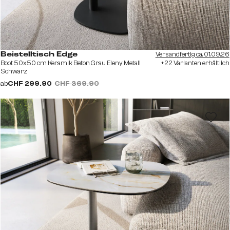
Versandfertig ca. 01.09.26
Beistelltisch Edge
Boot 50x50 cm Keramik Beton Grau Eleny Metall
+22 Varianten erhältlich
Schwarz
ab
CHF 299.90
CHF 369.90