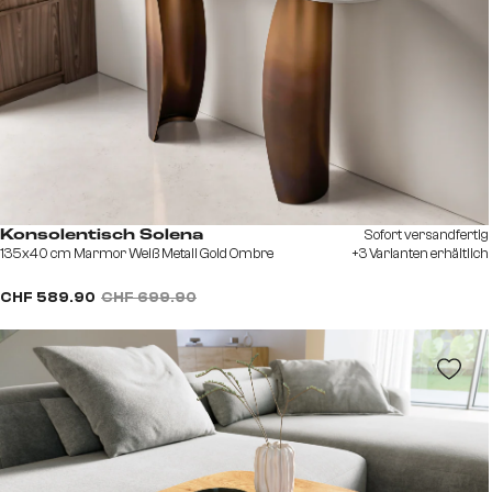
Sofort versandfertig
Konsolentisch Solena
135x40 cm Marmor Weiß Metall Gold Ombre
+3 Varianten erhältlich
CHF 589.90
CHF 699.90