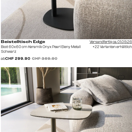
Versandfertig ca. 01.09.26
Beistelltisch Edge
Boot 60x60 cm Keramik Onyx Pearl Eleny Metall
+22 Varianten erhältlich
Schwarz
ab
CHF 299.90
CHF 369.90