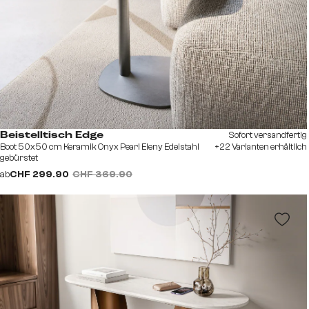
Sofort versandfertig
Beistelltisch Edge
Boot 50x50 cm Keramik Onyx Pearl Eleny Edelstahl
+22 Varianten erhältlich
gebürstet
ab
CHF 299.90
CHF 369.90