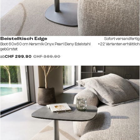
Sofort versandfertig
Beistelltisch Edge
Boot 60x60 cm Keramik Onyx Pearl Eleny Edelstahl
+22 Varianten erhältlich
gebürstet
ab
CHF 299.90
CHF 369.90