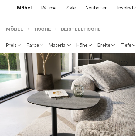
m Hauptinhalt springen
Zur Suche springen
Zur Hauptnavigation springen
Möbel
Räume
Sale
Neuheiten
Inspirati
MÖBEL
TISCHE
BEISTELLTISCHE
Preis
Farbe
Material
Höhe
Breite
Tiefe