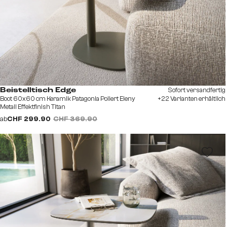
Sofort versandfertig
Beistelltisch Edge
Boot 60x60 cm Keramik Patagonia Poliert Eleny
+22 Varianten erhältlich
Metall Effektfinish Titan
ab
CHF 299.90
CHF 369.90