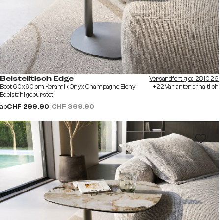
Versandfertig ca. 28.10.26
Beistelltisch Edge
Boot 60x60 cm Keramik Onyx Champagne Eleny
+22 Varianten erhältlich
Edelstahl gebürstet
ab
CHF 299.90
CHF 369.90