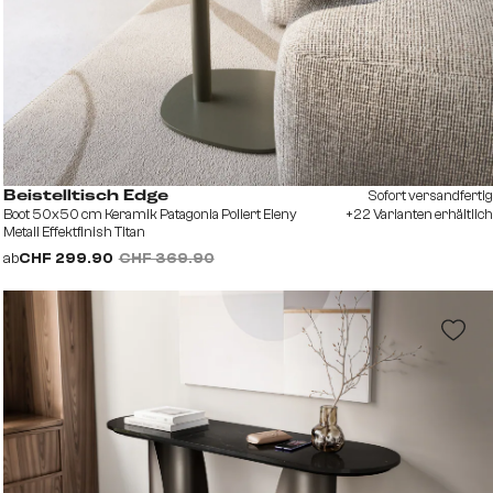
Sofort versandfertig
Beistelltisch Edge
Boot 50x50 cm Keramik Patagonia Poliert Eleny
+22 Varianten erhältlich
Metall Effektfinish Titan
ab
CHF 299.90
CHF 369.90