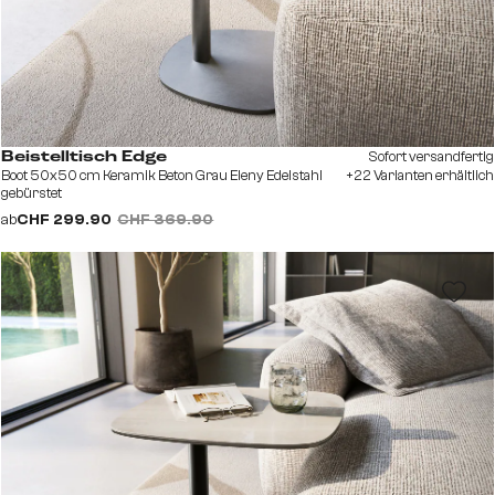
Sofort versandfertig
Beistelltisch Edge
Boot 50x50 cm Keramik Beton Grau Eleny Edelstahl
+22 Varianten erhältlich
gebürstet
ab
CHF 299.90
CHF 369.90