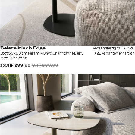
Versandfertig ca. 16.10.26
Beistelltisch Edge
Boot 50x50 cm Keramik Onyx Champagne Eleny
+22 Varianten erhältlich
Metall Schwarz
ab
CHF 299.90
CHF 369.90