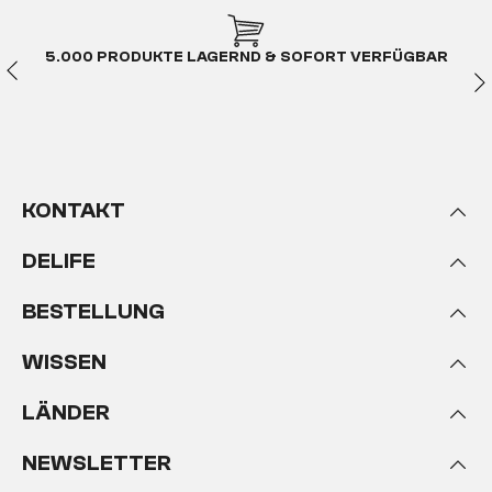
Die goldene Mitte in Sachen
Doppelbett
5.000 PRODUKTE LAGERND & SOFORT VERFÜGBAR
Die gängigsten Maße für Betten reichen von 80 cm
Breite bis hin zu 200cm. Dabei bezeichnet man
80cm, 90cm, und 100cm Betten als Einzelbetten.
Für ein Paar eignen diese sich bei bestem Willen
nicht. Schon gar nicht für mehr als eine Nacht.
Betten, die 1,20m oder 1,40m breit sind, bezeichnet
KONTAKT
man als Komfort-Einzelbetten. Notfalls nimmt man
darin schon gerne jemanden mit auf, aber im
DELIFE
Normalfall schläft man eben alleine darin, hat dafür
aber reichlich Platz um sich zu rekeln.
Ab 160cm
BESTELLUNG
spricht man dann von einem Doppelbett.
Dieses eignet sich perfekt für zwei Personen, häufig
WISSEN
sind dann auch Matratzen und Lattenrost
voneinander getrennt, sodass der Partner beim
LÄNDER
Drehen und Wenden nicht gestört wird. Aber auch
durchgehende Matratzen findet man für solche
NEWSLETTER
Modelle. Vor allem die Variante mit einer Breite von
180cm stellt eine sehr angenehme Größe für