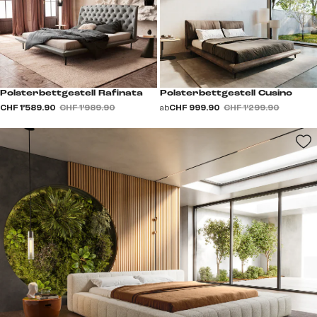
Polsterbettgestell Rafinata
Polsterbettgestell Cusino
CHF 1’589.90
CHF 1’989.90
ab
CHF 999.90
CHF 1’299.90