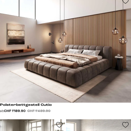
Polsterbettgestell Cutio
ab
CHF 1’189.90
CHF 1’489.90