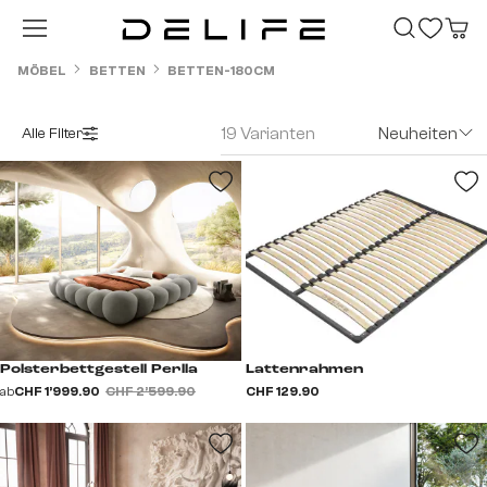
Zum Hauptinhalt springen
MÖBEL
BETTEN
BETTEN-180CM
19 Varianten
Neuheiten
Alle Filter
Polsterbettgestell Perlla
Lattenrahmen
ab
CHF 1’999.90
CHF 2’599.90
CHF 129.90