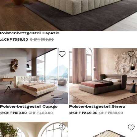
Polsterbettgestell Espazio
ab
CHF 1’389.90
CHF 1’699.90
Polsterbettgestell Capujo
Polsterbettgestell Simea
ab
CHF 1’189.90
CHF 1’489.90
ab
CHF 1’249.90
CHF 1’589.90