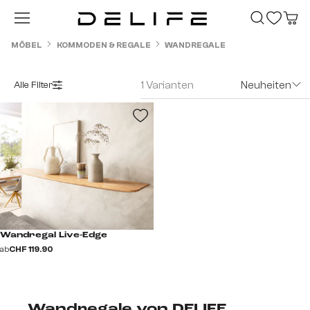
Zum Hauptinhalt springen
MÖBEL
KOMMODEN & REGALE
WANDREGALE
1 Varianten
Neuheiten
Alle Filter
Wandregal Live-Edge
ab
CHF 119.90
Wandregale von DELIFE