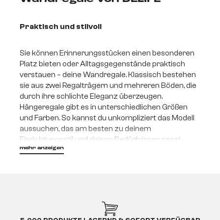
Praktisch und stilvoll
Sie können Erinnerungsstücken einen besonderen
Platz bieten oder Alltagsgegenstände praktisch
verstauen – deine Wandregale. Klassisch bestehen
sie aus zwei Regalträgern und mehreren Böden, die
durch ihre schlichte Eleganz überzeugen.
Hängeregale gibt es in unterschiedlichen Größen
und Farben. So kannst du unkompliziert das Modell
aussuchen, das am besten zu deinem
Einrichtungsstil und deinen Bedürfnissen passt.
mehr anzeigen
Durch die Verwendung von hochwertigen
Materialien hast du lange Freude an deinem neuen
Möbelstück, das dir jeden Tag aufs Neue ein Lächeln
ins Gesicht zaubern wird.
Vielseitige