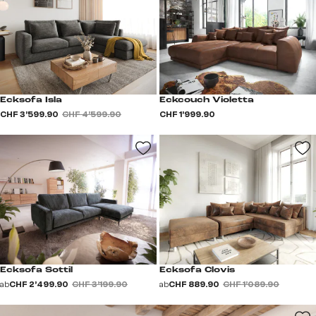
Ecksofa Isla
Eckcouch Violetta
CHF 3’599.90
CHF 4’599.90
CHF 1’999.90
Ecksofa Sottil
Ecksofa Clovis
ab
CHF 2’499.90
CHF 3’199.90
ab
CHF 889.90
CHF 1’089.90