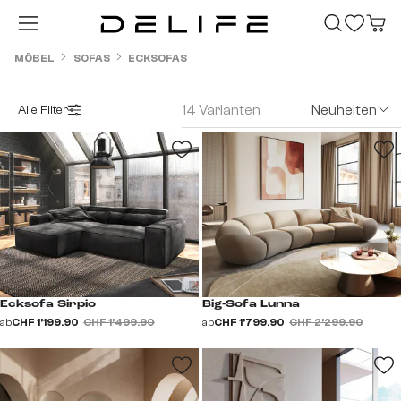
Zum Hauptinhalt springen
MÖBEL
SOFAS
ECKSOFAS
14 Varianten
Neuheiten
Alle Filter
Ecksofa Sirpio
Big-Sofa Lunna
ab
CHF 1’199.90
CHF 1’499.90
ab
CHF 1’799.90
CHF 2’299.90