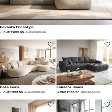
Ecksofa Freestyle
ab
CHF 2’699.90
CHF 3’399.90
Sofa Edina
Ecksofa Josea
ab
CHF 1’999.90
CHF 2’699.90
ab
CHF 1’589.90
CHF 1’989.90