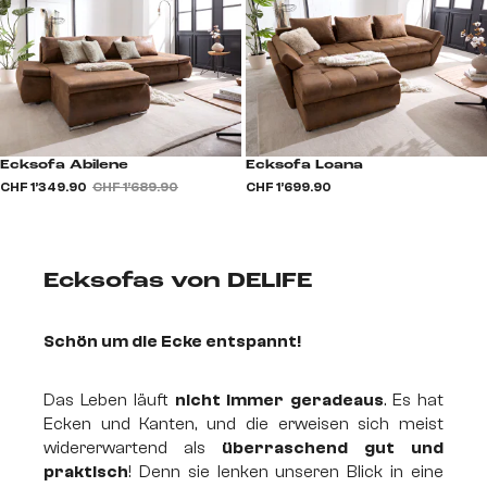
Ecksofa Abilene
Ecksofa Loana
CHF 1’349.90
CHF 1’689.90
CHF 1’699.90
Ecksofas von DELIFE
Schön um die Ecke entspannt!
Das Leben läuft
nicht immer geradeaus
. Es hat
Ecken und Kanten, und die erweisen sich meist
widererwartend als
überraschend gut und
praktisch
! Denn sie lenken unseren Blick in eine