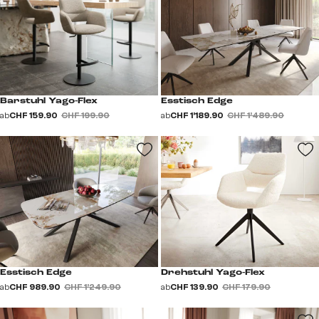
Barstuhl Yago-Flex
Esstisch Edge
ab
CHF 159.90
CHF 199.90
ab
CHF 1’189.90
CHF 1’489.90
Esstisch Edge
Drehstuhl Yago-Flex
ab
CHF 989.90
CHF 1’249.90
ab
CHF 139.90
CHF 179.90