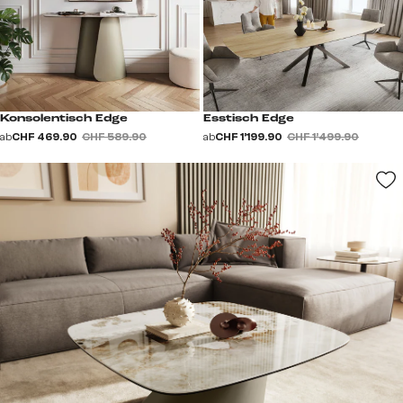
Konsolentisch Edge
Esstisch Edge
ab
CHF 469.90
CHF 589.90
ab
CHF 1’199.90
CHF 1’499.90