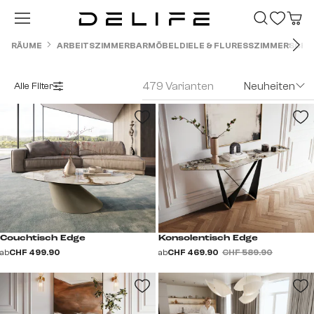
Zum Hauptinhalt springen
RÄUME
ARBEITSZIMMER
BARMÖBEL
DIELE & FLUR
ESSZIMMER
SCHL
479 Varianten
Neuheiten
Alle Filter
Couchtisch Edge
Konsolentisch Edge
ab
CHF 499.90
ab
CHF 469.90
CHF 589.90