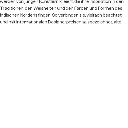
werden von jungen Künstlern kreiert, die ihre Inspiration in den
Traditionen, den Weisheiten und den Farben und Formen des
indischen Nordens finden. So verbinden sie, vielfach beachtet
und mit internationalen Designerpreisen ausgezeichnet, alte
Überlieferungen mit der Moderne und bauen eine Brücke in die
Zukunft.
ZU DEN DESIGNER TEPPICHEN
Vielfalt
Die Jaipur Rugs Designs spielen mit den unterschiedlichsten
Farben und Motiven, die perfekt zu dir und deinem Zuhause