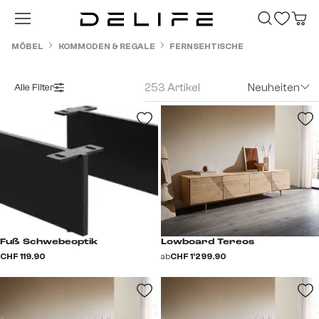
Zum Hauptinhalt springen
MÖBEL
KOMMODEN & REGALE
FERNSEHTISCHE
253 Artikel
Neuheiten
Alle Filter
Fuß Schwebeoptik
Lowboard Tereos
CHF 119.90
ab
CHF 1’299.90