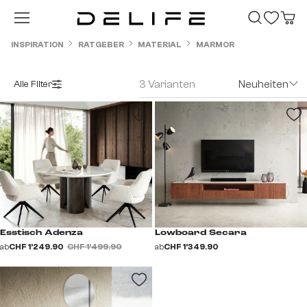
Zum Hauptinhalt springen
INSPIRATION
RATGEBER
MATERIAL
MARMOR
3 Varianten
Neuheiten
Alle Filter
Esstisch Adenza
Lowboard Secara
ab
CHF 1’249.90
CHF 1’499.90
ab
CHF 1’349.90