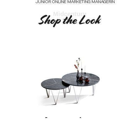
JUNIOR ONLINE MARKETING MANAGERIN
Midcentury
Shop the Look
Style
Accessoires
Edle Vasen, kleine Beistelltischchen oder