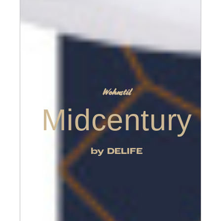
Wohnstil
Midcentury
by DELIFE