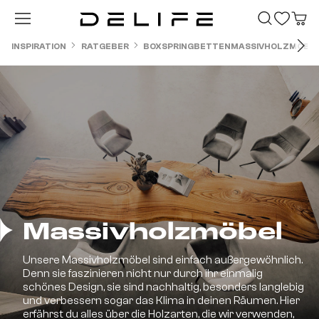
Zum Hauptinhalt springen
INSPIRATION
RATGEBER
BOXSPRINGBETTEN
MASSIVHOLZMÖBE
Massivholzmöbel
Unsere Massivholzmöbel sind einfach außergewöhnlich.
Denn sie faszinieren nicht nur durch ihr einmalig
schönes Design, sie sind nachhaltig, besonders langlebig
und verbessern sogar das Klima in deinen Räumen. Hier
erfährst du alles über die Holzarten, die wir verwenden,