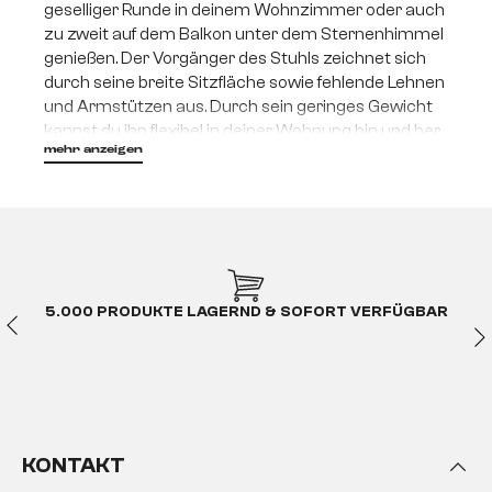
geselliger Runde in deinem Wohnzimmer oder auch
zu zweit auf dem Balkon unter dem Sternenhimmel
genießen. Der Vorgänger des Stuhls zeichnet sich
durch seine breite Sitzfläche sowie fehlende Lehnen
und Armstützen aus. Durch sein geringes Gewicht
kannst du ihn flexibel in deiner Wohnung hin und her
mehr anzeigen
bewegen – genau dorthin, wo du es gerade
gemütlich haben möchtest.
Eine Einladung zum
Entspannen
Idealerweise erfüllen Sitzhocker ihre Funktion in
5.000 PRODUKTE LAGERND & SOFORT VERFÜGBAR
deinem
Wohnzimmer
. Wenn es doch einmal ein
paar mehr Gäste werden sollten, als du ursprünglich
geplant hast, können Teile eurer Gesellschaft
problemlos von der
Couch
auf deine quadratischen
Sitzgelegenheiten ausweichen. Dein Sitzwürfel
eignet sich ebenfalls gut, um die Liegefläche deines
KONTAKT
Sofas zu verlängern, sodass du mit deinen Lieben