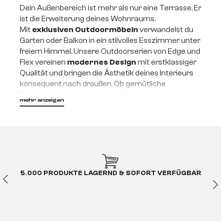
Dein Außenbereich ist mehr als nur eine Terrasse. Er
ist die Erweiterung deines Wohnraums.
Mit
exklusiven Outdoormöbeln
verwandelst du
Garten oder Balkon in ein stilvolles Esszimmer unter
freiem Himmel. Unsere Outdoorserien von Edge und
Flex vereinen
modernes Design
mit erstklassiger
Qualität und bringen die Ästhetik deines Interieurs
konsequent nach draußen. Ob gemütliche
Dachterrasse oder eleganter Garten. Hier passen
mehr anzeigen
Design und Lebensgefühl perfekt zusammen.
Outdoormöbel kaufen. Hier
trifft Design auf
Langlebigkeit
5.000 PRODUKTE LAGERND & SOFORT VERFÜGBAR
Wer hochwertige
Outdoormöbel kaufen
möchte,
sucht heute mehr als reine Funktionalität. Es geht
um Beständigkeit, Widerstandskraft und ein
harmonisches Gesamtbild. Unsere
Design
Gartenmöbel
greifen die Formsprache moderner