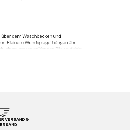
sie über dem Waschbecken und
rößen. Kleinere Wandspiegel hängen über
 einen letzten prüfenden Blick auf dein
alität und verfügen über aufwendige
rößerungen. Das gilt insbesondere, wenn du
n Lichtquelle.
R VERSAND &
ERSAND