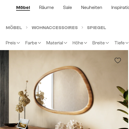
m Hauptinhalt springen
Zur Suche springen
Zur Hauptnavigation springen
Möbel
Räume
Sale
Neuheiten
Inspirati
MÖBEL
WOHNACCESSOIRES
SPIEGEL
Preis
Farbe
Material
Höhe
Breite
Tiefe