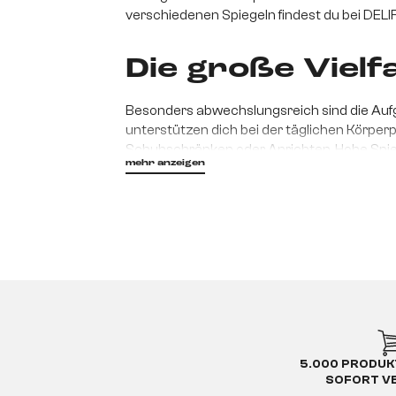
verschiedenen Spiegeln findest du bei DELIF
Die große Vielf
Besonders abwechslungsreich sind die Au
unterstützen dich bei der täglichen Körperp
Schuhschränken oder Anrichten. Hohe Spieg
mehr anzeigen
Outfit werfen, bevor du das Haus verlässt. Hä
Der Wanddekoration dienen Spiegel in Wohn
Schliffe sowie hochwertige Rahmen. Große W
einen Spiegel gegenüber einem Fenster aufhän
Die Formen der Wandspiegel sind so vielfälti
quadratisch
5.000 PRODUK
rechteckig
SOFORT V
rund