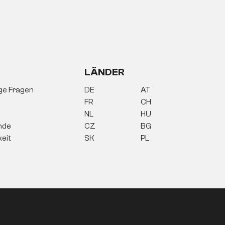
tung. Opulent erscheinen Wandspiegel mit
LÄNDER
Holz
oder Bambus als Spiegelrahmen
ige Fragen
DE
AT
FR
CH
NL
HU
nde
CZ
BG
keit
SK
PL
ren Platz haben Standspiegel daher
 beweglich in einem Rahmen und auf einem
 genauer zu betrachten.
ie Neigung kannst du bei diesen Modellen
sten Modelle ein schlichtes Design mit einem
du ihren Standort leicht verändern kannst.