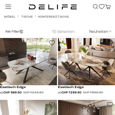
Zum Hauptinhalt springen
MÖBEL
TISCHE
KONFERENZTISCHE
13 Varianten
Neuheiten
Alle Filter
Esstisch Edge
Esstisch Edge
ab
CHF 989.90
CHF 1’249.90
ab
CHF 1’299.90
CHF 1’599.90