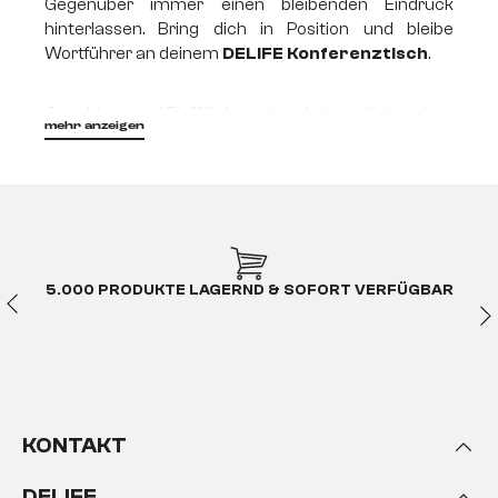
Gegenüber immer einen bleibenden Eindruck
hinterlassen. Bring dich in Position und bleibe
Wortführer an deinem
DELIFE Konferenztisch
.
Gute Ideen und Einfälle brauchen bekanntlich nicht
mehr anzeigen
nur Zeit, sondern auch ihren Platz. Doch keine Sorge:
Mit unseren stylischen Konferenztischen dürften
deine Gedanken fortan übersprudeln.
Genug Platz für Kreativität
5.000 PRODUKTE LAGERND & SOFORT VERFÜGBAR
Egal ob Team-Meeting, Brainstorming oder wichtige
Termine mit Firmenpartnern, Sponsoren oder
Förderern – ein ansprechender und einladender
Konferenztisch darf in einem gut ausgestatteten
Konferenzraum nicht fehlen. Tische von DELIFE sind
in den unterschiedlichsten Größen und
KONTAKT
Ausführungen erhältlich und können sowohl in
kleinen Besprechungs- als auch in großflächigen
DELIFE