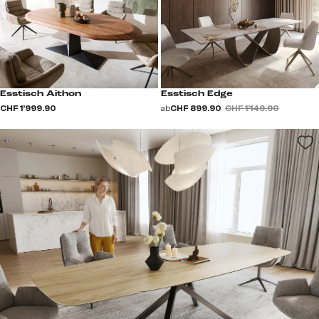
Esstisch Aithon
Esstisch Edge
CHF 1’999.90
ab
CHF 899.90
CHF 1’149.90