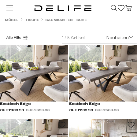
Zum Hauptinhalt springen
MÖBEL
TISCHE
BAUMKANTENTISCHE
173 Artikel
Neuheiten
Alle Filter
Esstisch Edge
Esstisch Edge
CHF 1’389.90
CHF 1’699.90
CHF 1’289.90
CHF 1’589.90