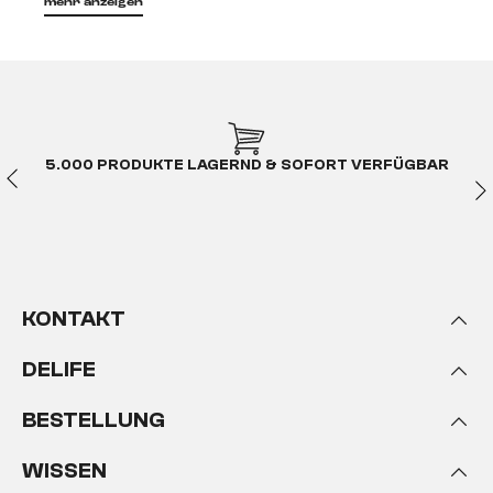
mehr anzeigen
abweichende Maße sind hier keineswegs ein Makel,
ganz im Gegenteil. Die Baumtische von DELIFE
bekommen durch diese Eigenschaften einen
unbezahlbaren Wert der Einzigartigkeit.
5.000 PRODUKTE LAGERND & SOFORT VERFÜGBAR
Baumtische von DELIFE – so
herrlich unperfekt
KONTAKT
DELIFE
BESTELLUNG
Bei unseren Baumtischen arbeiten wir ganz eng mit
WISSEN
dem besten Designer überhaupt zusammen – sein