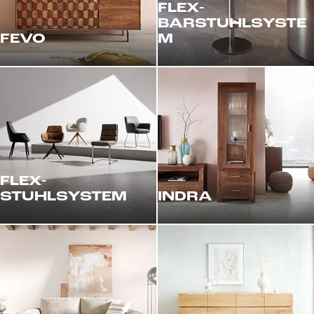
FLEX-
BARSTUHLSYSTE
FEVO
M
FLEX-
STUHLSYSTEM
INDRA