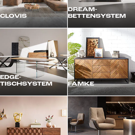
DREAM-
CLOVIS
BETTENSYSTEM
EDGE-
TISCHSYSTEM
FAMKE