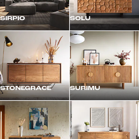
SIRPIO
SOLU
STONEGRACE
SURIMU