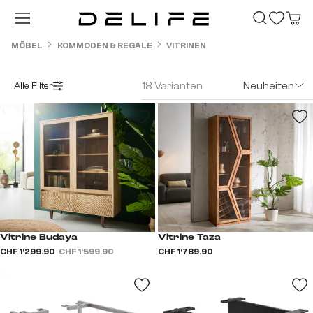
Zum Hauptinhalt springen
MÖBEL
KOMMODEN & REGALE
VITRINEN
18 Varianten
Neuheiten
Alle Filter
Vitrine Budaya
Vitrine Taza
CHF 1’299.90
CHF 1’599.90
CHF 1’789.90