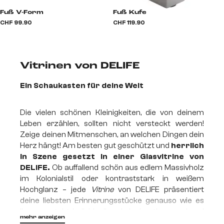
Fuß V-Form
Fuß Kufe
CHF 99.90
CHF 119.90
Vitrinen von DELIFE
Ein Schaukasten für deine Welt
Die vielen schönen Kleinigkeiten, die von deinem
Leben erzählen, sollten nicht versteckt werden!
Zeige deinen Mitmenschen, an welchen Dingen dein
Herz hängt! Am besten gut geschützt und
herrlich
in Szene gesetzt in einer Glasvitrine von
DELIFE.
Ob auffallend schön aus edlem Massivholz
im Kolonialstil oder kontraststark in weißem
Hochglanz – jede
Vitrine
von DELIFE präsentiert
deine liebsten Erinnerungsstücke genauso wie es
ihnen zusteht. Individuell und einzigartig, manchmal
mehr anzeigen
pompös, manchmal schlicht und zurückhaltend.