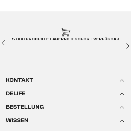
Immer mit Stil und in höchster Qualität.
Schließlich sind Vitrinenschränke Schaukästen des
Lebens und sollten deshalb genauso
unnachahmlich sein, wie die Schätze, die sich darin
zeigen.
5.000 PRODUKTE LAGERND & SOFORT VERFÜGBAR
Liebevoll verarbeitet,
stilsicher und edel
Die Vitrinenschränke im DELIFE-Onlineshop sind
zeitlos, edel sowie hochwertig verarbeitet
und wollen in dein Zuhause. Denn nur da
KONTAKT
repräsentieren sie Stauraum in seiner schönsten
Form. Inspiriert von der Tradition alter
DELIFE
Handwerkskünste und angelehnt an einzigartige
Materialkombinationen sichern sich die
BESTELLUNG
Glasschränke und Vitrinen selbstbewusst ihren
Platz im Raum.
WISSEN